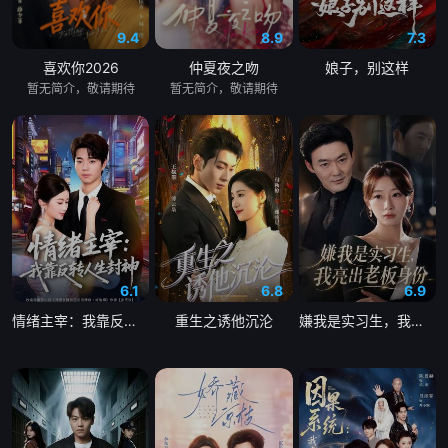
9.4
8.9
7.3
喜欢你2026
仲夏夜之吻
娘子，别这样
暂无简介，敬请期待
暂无简介，敬请期待
6.1
6.8
6.9
情绪主宰：我靠反转人生封神
重生之诱他沉沦
嫌我是实习生，我亮出老板身份