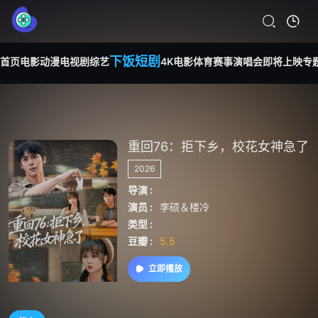
下饭短剧
首页
电影
动漫
电视剧
综艺
4K电影
体育赛事
演唱会
即将上映
专
重回76：拒下乡，校花女神急了
2026
导演 :
演员 :
李硕＆楼冷
类型 :
豆瓣 :
5.5
立即播放