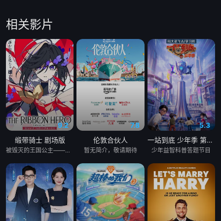
相关影片
9.2
7.8
5.3
缎带骑士 剧场版
伦敦合伙人
一站到底 少年季 第2季
被毁灭的王国公主——萨菲娅。 灾厄“内尔伽勒”夺走了她故乡希尔弗兰的一切，她在绝望的尽头，抵达了戈尔德兰。 她怀抱着过往，在人们的温柔相待中，开始觅得一丝微小的希望。 然而，仿佛是为了嘲弄这份平静的日常，灾厄“内尔伽勒”再度降临。 曾将故乡化为灰烬的绝望，如今又要夺走这片土地的光芒。 ——已经，不会再失去任何东西。也不会让任何人失去。 少女拂去悲伤的泪水，执剑而起。 这是一个系上缎带、决心反抗命运的，属于一位英雄的故事。
暂无简介，敬请期待
少年益智科普答题节目