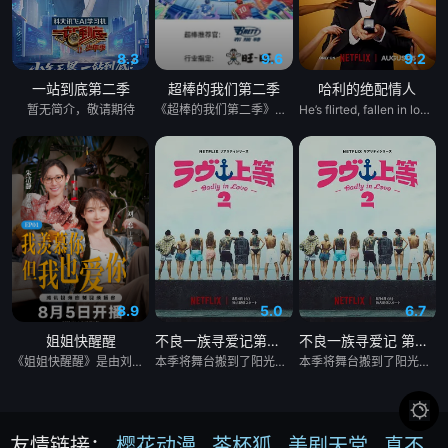
8.3
9.6
9.2
一站到底第二季
超棒的我们第二季
哈利的绝配情人
暂无简介，敬请期待
《超棒的我们第二季》是一档运动竞技成长类真人秀，集结多位棒球少年，以多维度考核争夺席位，层层比拼后选拔9位少年锁定首发，与强队对决。全程记录少年们从独自拼搏到凝聚团魂的成长，打造兼具竞技性与观赏性的青春成长纪实。
He’s flirted, fallen in love, hooked up, and broken up. He’s even proposed with a candy ring. But now, in the new series Let’s Marry Harry, Harry Jowsey’s ready for the real thing. After traveling all across the Netflix Reality Universe in search of his soulmate (see: Too Hot to Handle and Perfect Match as evidence), Jowsey will date a new pool of potential matches in hopes of ...
8.9
5.0
6.7
姐姐快醒醒
不良一族寻爱记第二季
不良一族寻爱记 第二季
《姐姐快醒醒》是由刘恋主理的一档女性向视频播客节目，每期邀请一位有故事女性嘉宾来到刘恋家中，展开轻松、真实的朋友式对谈。节目围绕成长、关系、职场、情绪与人生选择等话题，呈现不同女性在聚光灯之外鲜活、有共鸣的一面。
本季将舞台搬到了阳光明媚的冲绳，来自日本各地的暴走族与不良男女齐聚新学校。他们将带着各自复杂的过去在海边展开共同生活，不仅直面碰撞的火花与羁绊，也在真挚的恋爱中寻求“人生重启”的蜕变。
本季将舞台搬到了阳光明媚的冲绳，来自日本各地的暴走族与不良男女齐聚新学校。他们将带着各自复杂的过去在海边展开共同生活，不仅直面碰撞的火花与羁绊，也在真挚的恋爱中寻求“人生重启”的蜕变。

友情链接：
樱花动漫
茶杯狐
美剧天堂
真不