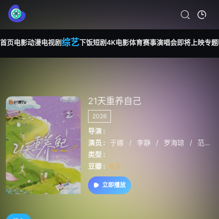
综艺
首页
电影
动漫
电视剧
下饭短剧
4K电影
体育赛事
演唱会
即将上映
专题
21天重养自己
2026
导演 :
演员 :
于娜
/
李静
/
罗海琼
/
范湉湉
类型 :
豆瓣 :
6.0
立即播放