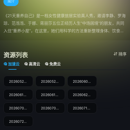
简介
《21天重养自己》是一档女性健康旅居实验真人秀，邀请李静、罗海
琼、范湉湉、于娜、蒋丽莎五位正经历人生“中场困境”的朋友，共同
入住“重养小屋”，在这里，她们用科学的方法重新整理身体、饮食与
情绪的秩序，借助专业指导（健身、营养、心理、脑科学等），从身
体、心理、生活状态等多 维度“重养自己”，探索人生的下半场更多可
能性。观众也将与姐姐们共同完成一场“宠养”之旅，在线同步检测、
资源列表
排序
打卡、记录变化，和姐姐们一起修复能量，更新生活。
加速云
高清云
免费云
20260520第1期
20260527第2期
20260603第3期
20260610第4期
20260617第5期
20260624第6期
20260701第7期
20260708(第8期)
20260715第9期
20260722第10期