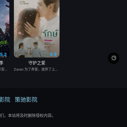
5.2
9.5

季
守护之爱
财阀富三代警察陈利手（安普贤 饰）华丽回归，完美蜕变为成熟专业的刑警，继续以财力同实力展开查案历险记。新上司朱惠拉（郑恩彩 饰）空降，两个性格不合的拍挡将联手破案。
Daran 为了养家，放弃了上大学的梦想，高中毕业后便开始工作。然而，她一直难以找到稳定的工作，最终只能在一家广播电视公司担任保安。 命运弄人，她在那里重逢了高中时期深爱的前男友 Rangsiman。如今的 Rangsiman 已经成为电视台的高层主管，事业有成，并且已经与另一位女性订婚。 年轻时，两人曾深爱彼此，却因为误会和彼此隐瞒的秘密而分手。多年后再次相遇，Rangsiman 发现自己始终无法忘记 Daran。他想知道，当年她为什么突然离开自己，以及这些年她究竟经历了什么，才会走到今天这一步。 随着真相一点点揭开，两人不得不面对过去的伤痛、彼此的愧疚，以及现实中的重重阻碍，包括 Rangsiman 的婚约。
影院
策驰影院
们，本站将及时删除侵权内容。