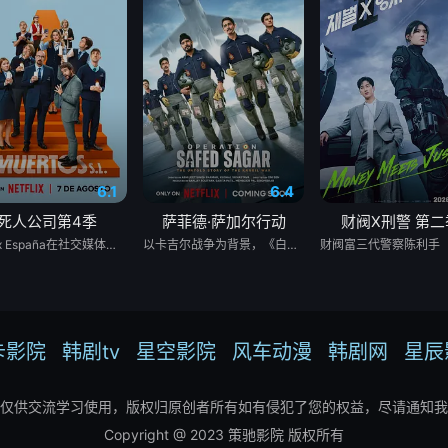
6.1
6.4
死人公司第4季
萨菲德·萨加尔行动
财阀X刑警 第二
Netflix España在社交媒体上发布了一张由Laura Caballero和演员Carlos Arces Torregrosers主演的“Muertos S.L.”化妆套装中的照片，我们有好消息要告诉你们。劳拉和阿尔贝托·卡瓦列罗仍然很甜蜜，他们证实将有第四季的《死亡S.L.》，这是西班牙喜剧流派中最伟大的小说之一，在Movistar Plus+的标志下的前两季之后，于今年夏天登陆Netflix。导演本人与该系列的伟大演员兼主角卡洛斯·阿雷塞斯一起主演了这一宣布，证实托雷格罗萨殡仪馆的员工将有更多的冒险经历。
以卡吉尔战争为背景，《白沙行动》讲述了印度空军&quot;金色箭头&quot;第17中队的故事，他们最初的任务是执行照相侦察任务。但当他们的中队长B.S. 达诺亚的僚机飞行员、中队长阿贾伊·阿胡贾被敌人背信弃义地杀害后，他们的角色发生了转变。达诺亚决定不惜一切代价为他的死复仇。他的中队通过领导对巴基斯坦部队的攻击，在世界上任何空军都未曾飞行过的高度进行轰炸，扭转了战争的局势。同时，这也是关于这些战斗机飞行员如何在身体上、精神上和社会层面上进行转变，以付出额外的努力并实现不可能的故事。
卡影院
韩剧tv
星空影院
风车动漫
韩剧网
星辰
仅供交流学习使用，版权归原创者所有如有侵犯了您的权益，尽请通知我
Copyright @ 2023 策驰影院 版权所有