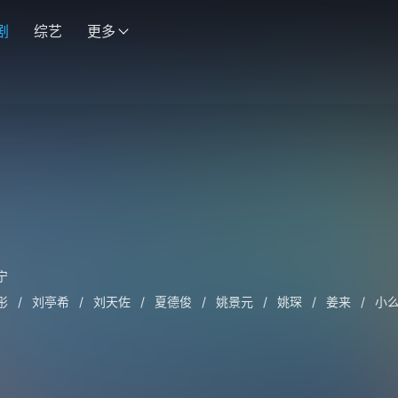
剧
综艺
更多
宁
彤
/
刘亭希
/
刘天佐
/
夏德俊
/
姚景元
/
姚琛
/
姜来
/
小