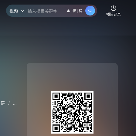
视频
排行榜

播放记录
么哥
/
晏紫东
/
曾可妮
/
李昀锐
/
杨晓丹
/
毛俊杰
/
王佳璇
/