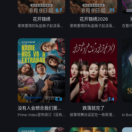
6.7
7.1
花开锦绣
花开锦绣2026
豪爽重情的私盐贩子赵凌虽出身草莽，却心怀壮志，他结识了遭人诬陷私通的世家名媛小姐傅庭芸，被迫一起逃亡，二人历经家族与朝廷的重重考验，与命运抗争，终成传奇良缘。 剧集改编自吱吱同名言情小说《花开锦绣》。
豪爽重情的私盐贩子赵凌虽出身草莽，却心怀壮志，他结识了遭人诬陷私通的世家名媛小姐傅庭芸，被迫一起逃亡，二人历经家族与朝廷的重重考验，与命运抗争，终成传奇良缘。 &nbsp; &nbsp; &nbsp; &nbsp; &nbsp; &nbsp; &nbsp; &nbsp; &nbsp; &nbsp; &nbsp; &nbsp; &nbsp; &nbsp; &nbsp; &nbsp; &nbsp; &nbsp; &nbsp; &nbsp; &nbsp; &nbsp; &nbsp; &nbsp; &nbsp; &nbsp; &nbsp; &nbsp; &nbsp; &nbsp; &nbsp; &nbsp; &nbsp; &nbsp; &nbsp; 剧集改编自吱吱同名言情小说《花开锦绣》。
6.8
7.4
没有人会想念我们第二季
跌落就完了
Prime Video宣布续订《没有人会想念我们》第二季。
故事将舞台设定在一栋新落成的豪华高级公寓中。主人公月岛明日海（宇垣美里 饰）本以为和丈夫、女儿搬进这里是幸福生活的开始，却没料到在公寓里与曾有宿怨的真宫孔美子（篠田麻里子 饰）狭路相逢。 孔美子表面上是无可挑剔的名媛妈妈，背地里却深藏着难以捉摸的执念与城府。随着两人再度交锋，阶层差距、生活水准以及家庭环境的不同，让妈妈们之间脆弱的关系迅速演变成一场充斥着嫉妒、不伦、背叛与复仇的激烈暗战。