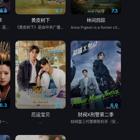
9.8
9.7
7.3
季
黄皮树下
林间鸽踪
在看什么啊，GEL BOY，是在想念彼此吗？ 当两对情侣—— ‘CHIAN（Pipe Monthapoom）’ - ‘FOU4MOD（New Chayapak）’ 以及 ‘BAABIN（PJ Mahidol）’ - ‘BUA（Leon Zeck）’ 公开宣布关系、正式出柜、确认恋爱之后 他们变成了自己偶像的“头号粉丝”，甚至可以说是“追星式恋人”（fanboy/fangirl自己的对象） 但如果只是“追男/女朋友”还算好，问题是他们居然也在追别的艺人—— 那谁才会在他们心里回归时成为“第一本命（main）”呢？ 同时介绍‘GELZ（Pheem Weerawit）’ - ‘BABY（Mai Nattapat）’ 这对搭档将制造“粉黑大战级别”的混乱，时间线彻底爆炸 真CP、假CP（船/同人CP）全部搅在一起 准备迎接 iQIYI 原创系列爱情剧《GEL...
《黄皮树下》是由中央广播电视总台农业农村节目中心联合中共郁南县委、郁南县人民政府共同拍摄的20集乡村振兴主题剧集。该剧聚焦都市青年返乡主题，以女主角黄小希（演员宋昕冉饰）从大城市返回家乡郁南后的治愈之旅为主线，深度融入郁南无核黄皮、国家级非物质文化遗产“禾楼舞”、岭南古建筑、西江文化等特色地域元素。
Anna Pigeon is a former city slicker who became a park ranger after a devastating loss changed the trajectory of her life forever. While Anna tries to outrun her demons, her focus turns to solving crimes that have taken place within national park grounds, no matter who or what gets in her way. The series is based on the novels by Nevada Barr.
6.3
5.9
6.9
厄运宝贝
财阀X刑警第二季
该剧讲述了中国历史上第一位政绩卓著的女改革家——北魏冯太后充满传奇色彩的一生。 故事发生在南北朝时期，北方地区的北魏王朝正值太武帝当政。太平真君十年，太武帝颁诏，命大将军冯邈带兵征讨柔然。大臣乙浑以冯邈是降将为由极力反对，左昭仪冯姑出面力挺大将军冯邈，太武帝最终决定仍由冯邈带兵出征。冯邈战败投降，大为震怒的太武帝派乙浑诛杀冯家老小，冯姑的哥哥冯朗也被赐死，冯朗的儿子冯熙因为逃到羌族部落，性命得以保全。冯朗的女儿冯淑仪几经波折，最终以戴罪之身进入皇宫做了一个小奴婢。 少年冯淑仪聪慧机敏，后来成为了少年皇子拓跋浚的伴读。公元452年，年仅13岁的拓跋浚称帝，成为历史上的文成帝。冯淑仪被选为贵人，并最终成为母仪天下的皇后。柔然进犯北魏，文成帝提出比武选将，冯皇后借机召回躲藏在羌族部落的哥哥冯熙。在比武大会上，女扮男装、替父从军的花木兰和冯熙脱颖而出，最终冯熙被任命为先锋，他率部与柔然军队交战，大获全胜，冯家兄妹终于洗刷掉了冯家的耻辱。文成帝打算兴建云岗石窟，得到冯皇后支持的昙曜最终领命开凿佛窟。 文成帝驾崩，火祭之时，冯皇后纵身火海，幸被侍官李弈救出。在众臣的帮助下，冯太后一举铲除了阴谋篡权的乙浑。少年献文帝继位后，冯皇后被尊为冯太后，首次临朝称制。献文帝长大成人，冯太后还政于朝，开始全心教导太子拓跋宏。公元471年，5岁的孝文帝拓跋宏登基，公元476年，冯太后二次临朝称制。冯太后是一位开明的政治家，她鼓励孝文帝矢志改革，富国强兵。在冯皇后的引导和全力支持下，孝文帝颁布实施了《三长制》和《均田制》。在这些改革措施的激励下，北魏王朝国力日渐强大，经济和文化都有了空前的发展。
...
财阀富三代警察陈利手（安普贤 饰）华丽回归，完美蜕变为成熟专业的刑警，继续以财力同实力展开查案历险记。新上司朱惠拉（郑恩彩 饰）空降，两个性格不合的拍挡将联手破案。