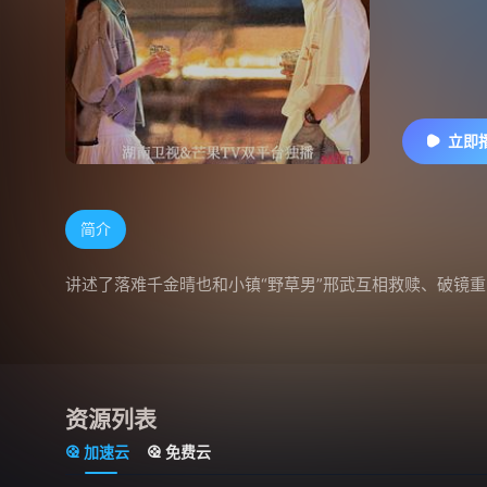
立即
简介
讲述了落难千金晴也和小镇“野草男”邢武互相救赎、破镜
资源列表
加速云
免费云