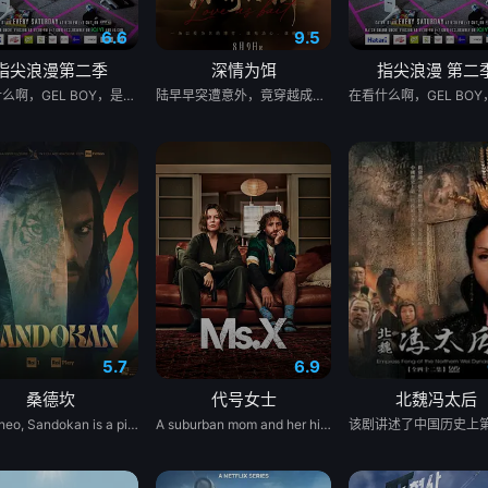
6.6
9.5
指尖浪漫第二季
深情为饵
指尖浪漫 第二
在看什么啊，GEL BOY，是在想念彼此吗？ 当两对情侣—— ‘CHIAN（Pipe Monthapoom）’ - ‘FOU4MOD（New Chayapak）’ 以及 ‘BAABIN（PJ Mahidol）’ - ‘BUA（Leon Zeck）’ 公开宣布关系、正式出柜、确认恋爱之后 他们变成了自己偶像的“头号粉丝”，甚至可以说是“追星式恋人”（fanboy/fangirl自己的对象） 但如果只是“追男/女朋友”还算好，问题是他们居然也在追别的艺人—— 那谁才会在他们心里回归时成为“第一本命（main）”呢？ 同时介绍‘GELZ（Pheem Weerawit）’ - ‘BABY（Mai Nattapat）’ 这对搭档将制造“粉黑大战级别”的混乱，时间线彻底爆炸 真CP、假CP（船/同人CP）全部搅在一起 准备迎接 iQIYI 原创系列爱情剧《GELBOYS 2：陷入“追星式恋人”状态》 在暹罗广场的氛围中，带着熟悉的 Z 世代青春流行文化气息
陆早早突遭意外，竟穿越成民国少夫人苏沐晚，醒来，却是丈夫枪口相对、父母冤案、连环下毒……她于绝境中步步破局，与“醋精”少爷凌慎行从生死对立到情根深重，可就在浓情蜜意时，她骤然梦醒归现代，转角竟撞见那个熟悉的“他”！
5.7
6.9
桑德坎
代号女士
北魏冯太后
In Borneo, Sandokan is a pirate who lives by the day: he fights only for himself and his crew. But his life changes when he meets Marianne, the beautiful daughter of the British consul in Labuan. It is the beginning of an impossible love affair between two similar souls.
A suburban mom and her high school friend plot to frighten her unfaithful husband straight, but their scheme spirals into murder, trapping her between law enforcement, drug lords, and ruthless PTA moms.