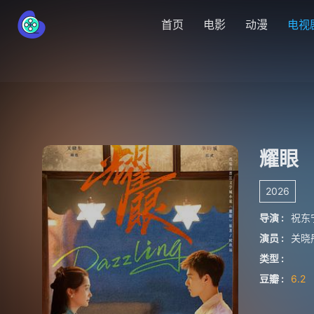
首页
电影
动漫
电视
耀眼
2026
导演 :
祝东
演员 :
关晓
类型 :
豆瓣 :
6.2