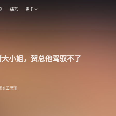
剧
综艺
更多
精大小姐，贺总他驾驭不了
杨＆王思瑾