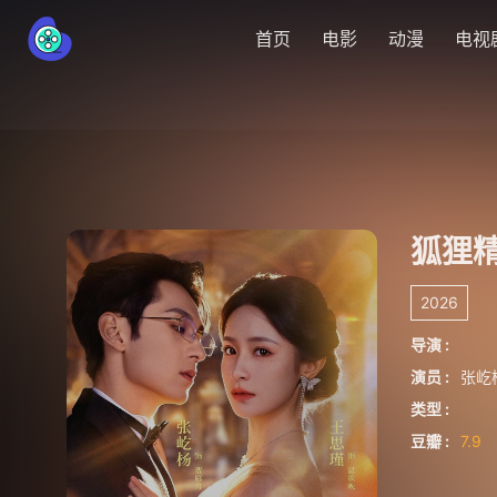
首页
电影
动漫
电视
狐狸
2026
导演 :
演员 :
张屹
类型 :
豆瓣 :
7.9