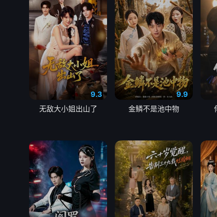
9.3
9.9
无敌大小姐出山了
金鳞不是池中物