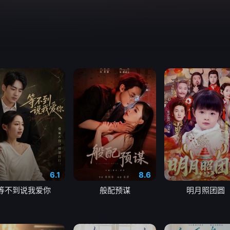
6.1
8.6
等不到说我爱你
般配预谋
明月照团圆