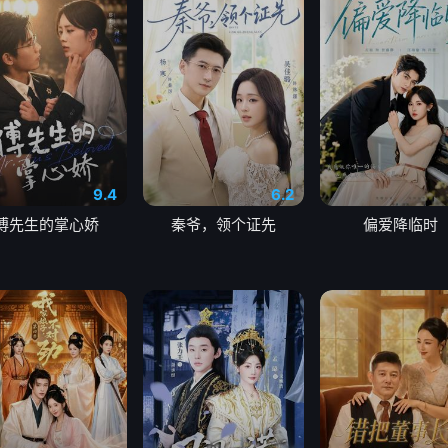
9.4
6.2
傅先生的掌心娇
秦爷，领个证先
偏爱降临时