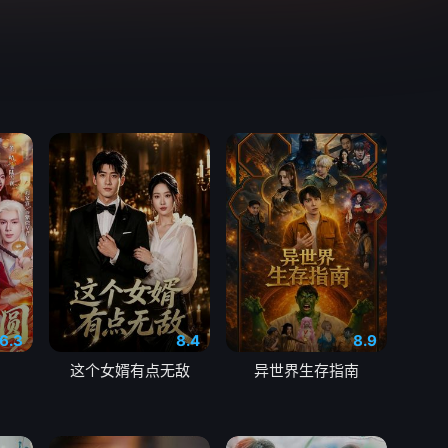
6.3
8.4
8.9
这个女婿有点无敌
异世界生存指南