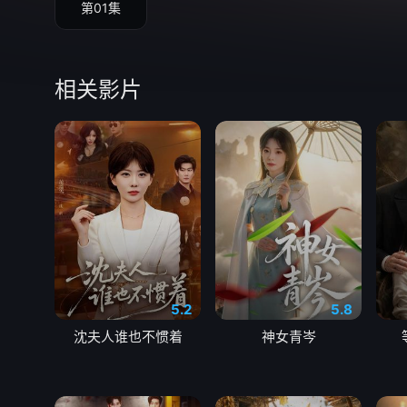
第01集
相关影片
5.2
5.8
沈夫人谁也不惯着
神女青岑