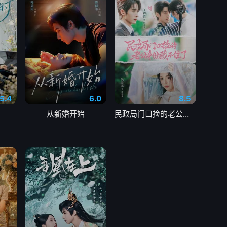
5.4
6.0
8.5
从新婚开始
民政局门口捡的老公身份藏不住了