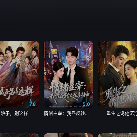
7.8
5.0
娘子，别这样
情绪主宰：我靠反转人生封神
重生之诱他沉