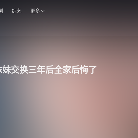
剧
综艺
更多
I妹妹交换三年后全家后悔了