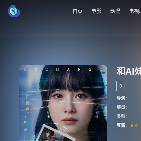
首页
电影
动漫
电视
和A
0
导演 :
演员 :
类型 :
豆瓣 :
8.4