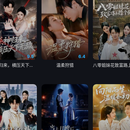
9.5
6.4
杀神归来，横压天下无敌
温柔狩猎