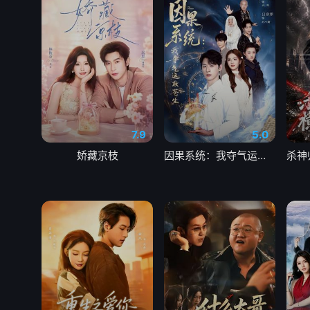
7.9
5.0
娇藏京枝
因果系统：我夺气运救苍生