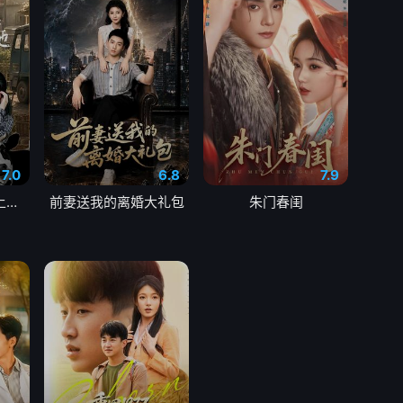
7.0
6.8
7.9
八零姐妹花致富路上捡个他
前妻送我的离婚大礼包
朱门春闺