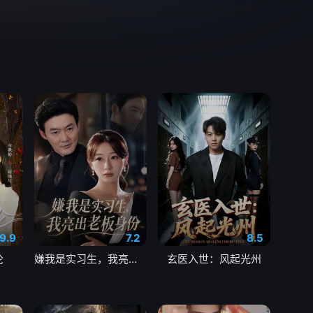
9.9
7.2
8.5
沦
嫌我是实习生，我亮出老板身份
玄医入世：风起光州