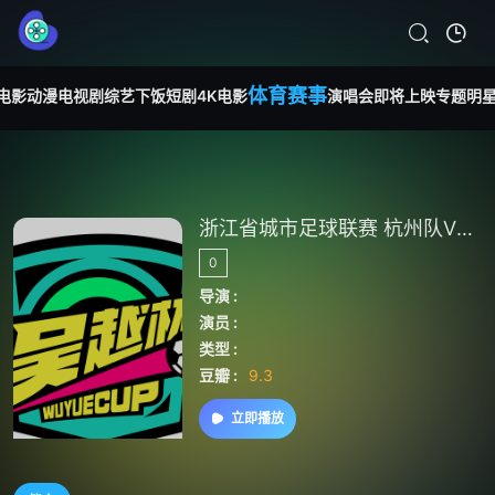
体育赛事
电影
动漫
电视剧
综艺
下饭短剧
4K电影
演唱会
即将上映
专题
明
浙江省城市足球联赛 杭州队VS台州队20260531
0
导演 :
演员 :
类型 :
豆瓣 :
9.3
立即播放