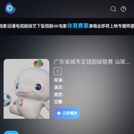
体育赛事
电影
动漫
电视剧
综艺
下饭短剧
4K电影
演唱会
即将上映
专题
明
广东省城市足球超级联赛 汕尾VS汕头20260531
0
导演 :
演员 :
类型 :
豆瓣 :
9.7
立即播放