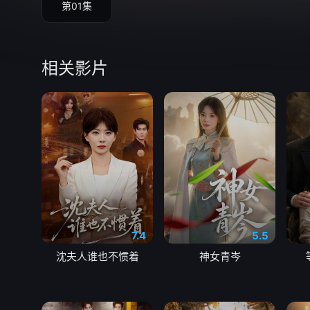
第01集
相关影片
7.4
5.5
沈夫人谁也不惯着
神女青岑