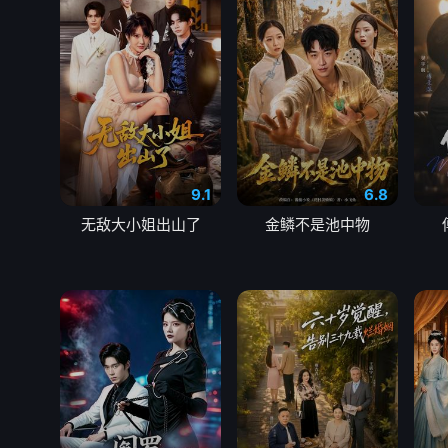
9.1
6.8
无敌大小姐出山了
金鳞不是池中物