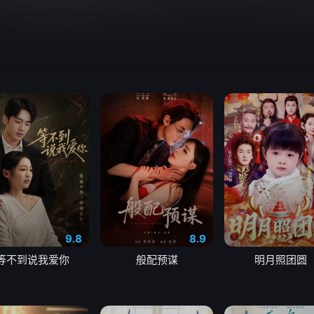
9.8
8.9
等不到说我爱你
般配预谋
明月照团圆