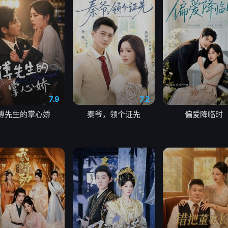
7.9
7.2
傅先生的掌心娇
秦爷，领个证先
偏爱降临时