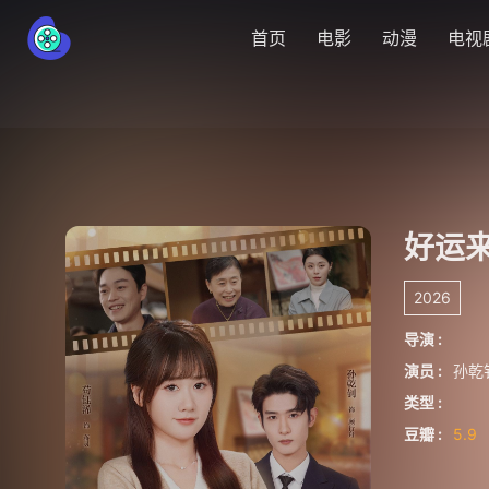
首页
电影
动漫
电视
好运
2026
导演 :
演员 :
孙乾
类型 :
豆瓣 :
5.9