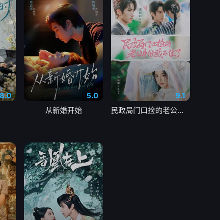
8.0
5.0
9.1
从新婚开始
民政局门口捡的老公身份藏不住了