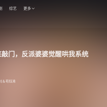
剧
综艺
更多
来敲门，反派婆婆觉醒哄我系统
钊＆苟钰浠