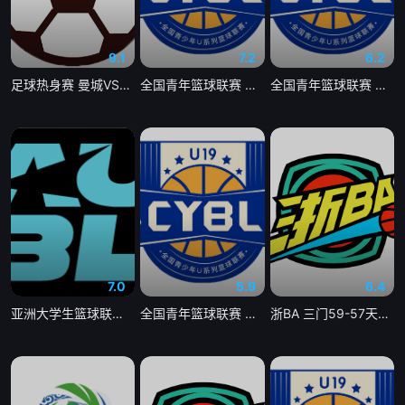
9.1
7.2
6.2
足球热身赛 曼城VSK联赛全明星20260805
全国青年篮球联赛 吉林东北虎75-63北京首钢20260805
全国青年篮球联赛 新疆广汇60-88上海久事20260805
7.0
5.9
6.4
亚洲大学生篮球联赛 延世大学VS北京大学20260804
全国青年篮球联赛 山西汾酒78-73四川锦城20260805
浙BA 三门59-57天台20260805