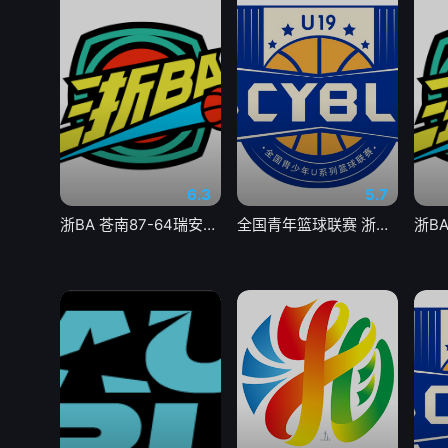
6.3
5.7
浙BA 苍南87-64瑞安20260807
全国青年篮球联赛 浙江广厦84-74新疆广汇20260807