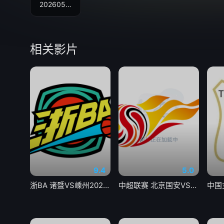
20260530
相关影片
9.4
5.0
浙BA 诸暨VS嵊州20260806
中超联赛 北京国安VS深圳新鹏城20260807