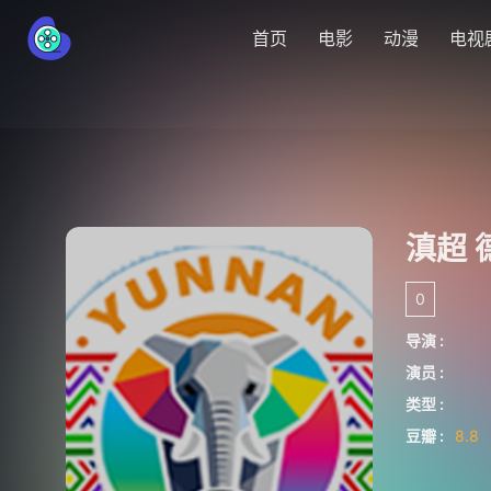
首页
电影
动漫
电视
滇超 
0
导演 :
演员 :
类型 :
豆瓣 :
8.8