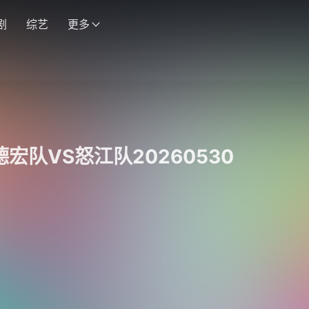
剧
综艺
更多
德宏队VS怒江队20260530