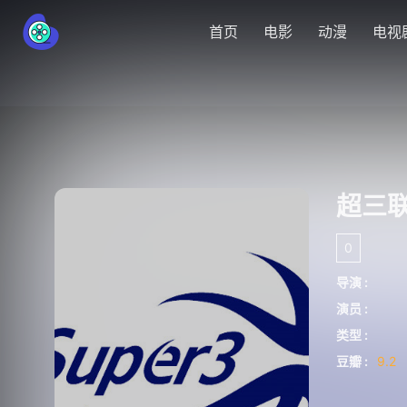
首页
电影
动漫
电视
0
导演 :
演员 :
类型 :
豆瓣 :
9.2