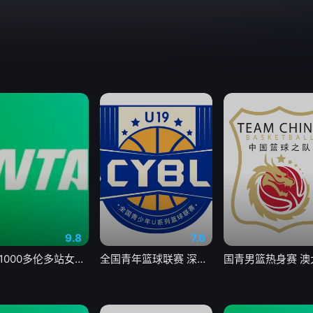
9.8
7.6
WTA1000多伦多站女单第二轮 帕克斯1-2伊埃拉20260806
全国青年篮球联赛 深圳新世纪vs山西汾酒20260806