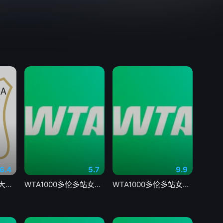
6.4
5.7
9.9
国青男篮热身赛 澳大利亚纽纳华丁闪电队VS韩国东国大学20260804
WTA1000多伦多站女单第一轮 博尔特0-2克罗斯20260804
WTA1000多伦多站女单第二轮 科斯秋克2-0谢博芙20260805