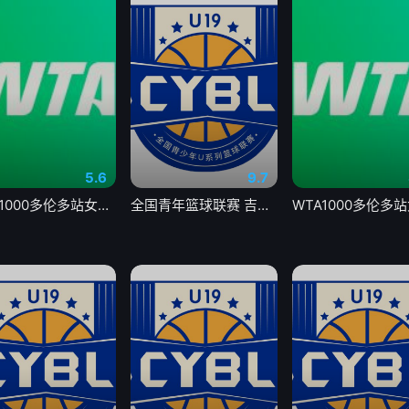
5.6
9.7
WTA1000多伦多站女单第二轮 扎拉祖阿0-2费尔南德斯20260806
全国青年篮球联赛 吉林东北虎vs青岛国信海天20260806