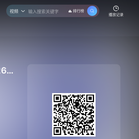
视频
排行榜

播放记录
超三联赛 潍坊大区赛B档小组赛下午场20260529