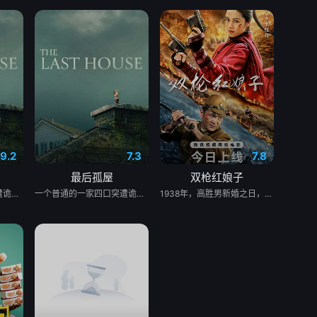
9.2
7.3
7.8
最后孤屋
双枪红娘子
一个普通的一家四口突遭诡异变故，被困在自家房屋中超过 1000 天无法出门。在资源消耗殆尽与未知神秘威胁的双重逼迫下，一家人必须想方设法联手求生，打破这间禁锢生命的困局。
一个普通的一家四口突遭诡异变故，被困在自家房屋中超过 1000 天无法出门。在资源消耗殆尽与未知神秘威胁的双重逼迫下，一家人必须想方设法联手求生，打破这间禁锢生命的困局。
1938年，高胜男新婚之日，丈夫被日军残害，父辈亦遭屠戮。她举枪聚义，屡袭敌寇威震四方，后得八路军指点决心投身革命。日军欲诱杀高胜男，她孤身赴战舍命换乡亲周全。千钧一发间，八路军突袭而至全歼敌寇，高胜男血染沙场，生死未卜……