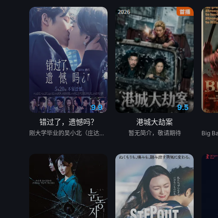
9.9
9.5
错过了，遗憾吗？
港城大劫案
刚大学毕业的吴小北（庄达菲 饰）被初恋男友李天昊（周澄奧 饰）断崖式分手后陷入无尽的情绪反扑。她沉溺于失恋的痛苦，闺蜜米亚（赵佳丽 饰）像救命的解药，一直陪在她身边。而后，她又阴差阳错先后与情场高手老崔（白客 饰）和热情小奶狗小李（敖子逸 饰）产生交际，邂逅了灵魂契合却很难走近的Crush王哲远（王安宇 饰）。
暂无简介，敬请期待