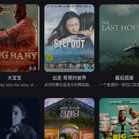
8.9
8.1
大宝宝
出走 哥哥的彼界
最后孤屋
Big Baby tells the story of Adam Lewis, a successful horror screenwriter struggling for inspiration for his latest script. After a graphic and realistic nightmare of a hulking man dressed in a baby mask and onesie who axe murders his girlfriend Kate in the middle of the night, Adam gets the inspiration he needs for his new screenplay. Excited about the direction his story is taking, he starts losing himself in his script. Things are better than ever for Adam and Kate until “Big Baby” starts appearing in real life and tormenting and killing victims fueled by his own revenge. Characters from Adam’s script begin to pay him visits pleading for their lives, and he quickly realizes he holds their fate in his hands. Power and fear completely consume Adam until his girlfriend Kate is terrified of the man she once loved.
本作的舞台是音乐和舞蹈融入生活的冲绳。与母亲朱音、妹妹舞一起生活的照屋踊，憧憬舞蹈学校的丽莎，开始了舞蹈生涯。朱音为了支撑家数在酒吧工作，不擅长与人打交道的舞总是在学校前专心地注视着哥哥的身影。不久，踊与丽莎组成一对，绽放了她的才能。