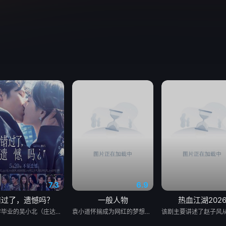
7.3
6.9
错过了，遗憾吗？
一般人物
热血江湖202
刚大学毕业的吴小北（庄达菲 饰）被初恋男友李天昊（周澄奧 饰）断崖式分手后陷入无尽的情绪反扑。她沉溺于失恋的痛苦，闺蜜米亚（赵佳丽 饰）像救命的解药，一直陪在她身边。而后，她又阴差阳错先后与情场高手老崔（白客 饰）和热情小奶狗小李（敖子逸 饰）产生交际，邂逅了灵魂契合却很难走近的Crush王哲远（王安宇 饰）。
袁小道怀揣成为网红的梦想创作短视频，并与周小乙等人组建了“红透半边天”团队。然而团队在发展过程中遭遇了诸多矛盾与分歧，幸得神秘大叔助力。团队成功实现转型。随后成员单飞、网红“塌房”，大叔病倒，他们毅然放弃事业。大叔临终时为其引荐影视资源。