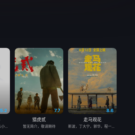
5.2
7.7
8.6
6
猎虎贰
走马观花
该剧主要讲述了赵子风从小和爷爷在乡下习武，长大后从乡野来到大城市寻找自己的一处立足之地。在这样一个充满快节奏、充满利益的城市，子风十分迷茫，机缘巧合下这时候碰到了武馆继承人夏新颖，武官总被阿龙来捣乱，新颖被绑架后，子风一路追击营救。
暂无简介，敬请期待
新波，丁大宁，郭华，程一木他们毕业于同一所大学。他们和很多年轻人一样，自以为是，敏感错弱，没有被认可的才华。他们来自不同的地方，却有一个共同的愿望“出人头地”。在经过几段荒唐的创业求职后，他们选择了逃离。从都市到县城再到无人区。 这是一部关于青年成长的故事，当他们面对婚姻，家庭，事业的时候，他们依旧像没有长大的孩子。可时间不会听你解释，它已经熟练的将你送入人生的另一个轨道。他们开始慌张，计划逃跑。像失恋的少女一般，指责对方的背叛，同时谁也无法忘记那些美好的时光。