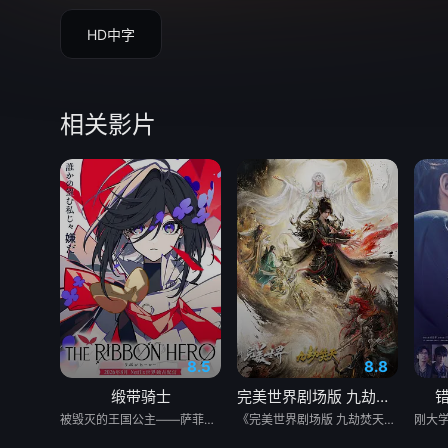
HD中字
相关影片
8.5
8.8
缎带骑士
完美世界剧场版 九劫焚天
被毁灭的王国公主——萨菲娅。 灾厄“内尔伽勒”夺走了她故乡希尔弗兰的一切，她在绝望的尽头，抵达了戈尔德兰。 她怀抱着过往，在人们的温柔相待中，开始觅得一丝微小的希望。 然而，仿佛是为了嘲弄这份平静的日常，灾厄“内尔伽勒”再度降临。 曾将故乡化为灰烬的绝望，如今又要夺走这片土地的光芒。 ——已经，不会再失去任何东西。也不会让任何人失去。 少女拂去悲伤的泪水，执剑而起。 这是一个系上缎带、决心反抗命运的，属于一位英雄的故事。
《完美世界剧场版 九劫焚天》是动画《完美世界》的第二部剧场版作品。故事聚焦仙古纪元终极之战。 祖祭灵柳神挺身而出，率众寻求希望。荒天帝石昊以一滴真血化作分身，逆转时空降临仙古，在生死与共中寻求根除黑暗的终极之法。 黑暗大劫降下，仙古终章，悲壮奏响！