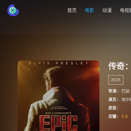
首页
电影
动漫
电视
传奇
2025
导演 :
巴兹
演员 :
埃尔
类型 :
豆瓣 :
5.8