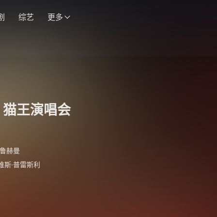
剧
综艺
更多
：猫王演唱会
·鲁赫曼
维斯·普雷斯利