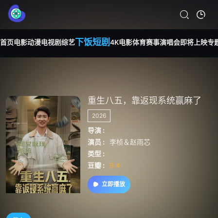
下饭短剧
首页
电影
动漫
电视剧
综艺
4K电影
体育赛事
演唱会
即将上映
专
重生八五，靠返现系统赢麻了
2026
导演 :
演员 :
李桢＆赵雨芯
类型 :
豆瓣 :
9.4
立即播放