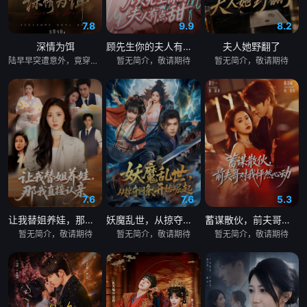
7.8
9.9
8.2
深情为饵
顾先生你的夫人有点甜
夫人她野翻了
陆早早突遭意外，竟穿越成民国少夫人苏沐晚，醒来，却是丈夫枪口相对、父母冤案、连环下毒……她于绝境中步步破局，与“醋精”少爷凌慎行从生死对立到情根深重，可就在浓情蜜意时，她骤然梦醒归现代，转角竟撞见那个熟悉的“他”！
暂无简介，敬请期待
暂无简介，敬请期待
7.6
7.6
5.3
让我替姐养娃，那我直接认亲
妖魔乱世，从掠夺词条开始崛起
蓄谋散伙，前夫哥对我怦然心动
暂无简介，敬请期待
暂无简介，敬请期待
暂无简介，敬请期待