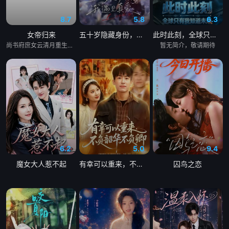
8.7
5.8
6.3
女帝归来
五十岁隐藏身份，我遇见真爱
此时此刻，全球只有我知道未来
尚书府庶女云清月重生归来，手撕媂姐媂母洗刷前世屈辱，结识摄政王萧寒渊。她身为前朝遗孤，执掌凰影卫，闯宫廷斗权贵，赴边关平定异族战乱，于朝堂肃清奸佞整顿朝纲。历经权谋厮杀，生死相守望，她放下前朝执念守护苍生，最终登顶帝位，与萧寒渊相守共治天下。
暂无简介，敬请期待
6.2
5.0
9.4
魔女大人惹不起
有幸可以重来，不负韶华不负卿
囚鸟之恋