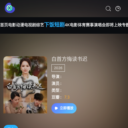
下饭短剧
首页
电影
动漫
电视剧
综艺
4K电影
体育赛事
演唱会
即将上映
专
白首方悔读书迟
2026
导演 :
演员 :
类型 :
豆瓣 :
7.3
立即播放