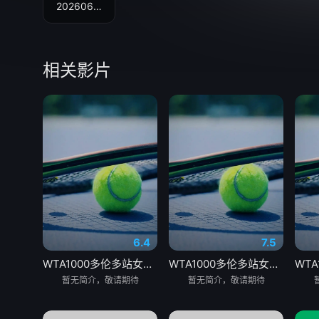
20260613
相关影片
6.4
7.5
WTA1000多伦多站女单第二轮：戴伊VS高芙
WTA1000多伦多站女单第二轮：帕克斯VS伊埃拉
暂无简介，敬请期待
暂无简介，敬请期待