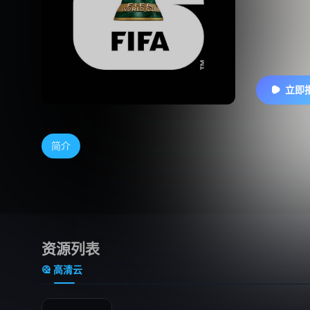
立即
简介
资源列表
高清云