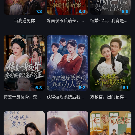
7.3
8.0
8.6
当我遇见你
冷面侯爷反萌差，独宠作精继室啦
结婚七年，我竟是老公小青梅的替身
6.8
8.2
6.1
侍妾一身反骨，奈何侯爷只宠长公主
获得返现系统后我成了万人迷
方教官，出门记得装不熟