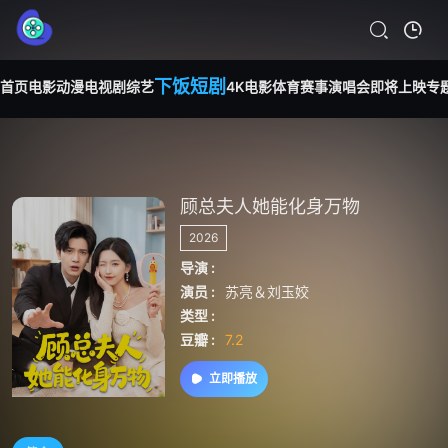
下饭短剧
首页
电影
动漫
电视剧
综艺
4K电影
体育赛事
演唱会
即将上映
专
顾总夫人她能化身万物
2026
导演 :
演员 :
苏亮＆刘玉姣
类型 :
豆瓣 :
7.2
立即播放