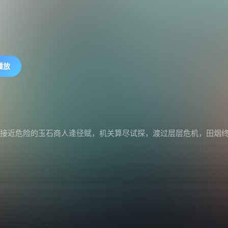
播放
意接近危险的玉石商人逄径赋，机关算尽试探，渡过层层危机，田烟