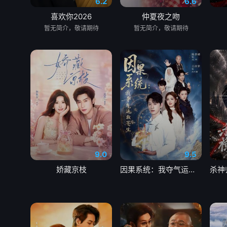
6.2
6.6
喜欢你2026
仲夏夜之吻
暂无简介，敬请期待
暂无简介，敬请期待
9.0
9.5
娇藏京枝
因果系统：我夺气运救苍生