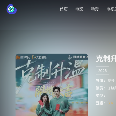
首页
电影
动漫
电视
克制
2026
导演 :
良多
演员 :
丁晓
类型 :
豆瓣 :
8.6