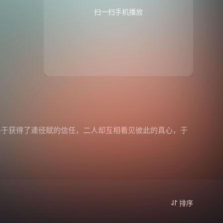
扫一扫手机播放
终于获得了逄径赋的信任，二人却互相看见彼此的真心，于
排序