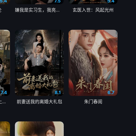
5.4
7.5
5.4
沦
嫌我是实习生，我亮出老板身份
玄医入世：风起光州
7.4
8.1
6.7
八零姐妹花致富路上捡个他
前妻送我的离婚大礼包
朱门春闺