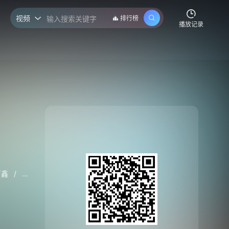
视频
排行榜

播放记录
芦鑫
/
赵漾
/
郑舒环
/
钟雅婷
/
陈圣亨