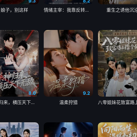
9.3
8.2
娘子，别这样
情绪主宰：我靠反转人生封神
重生之诱他沉
8.0
9.2
杀神归来，横压天下无敌
温柔狩猎