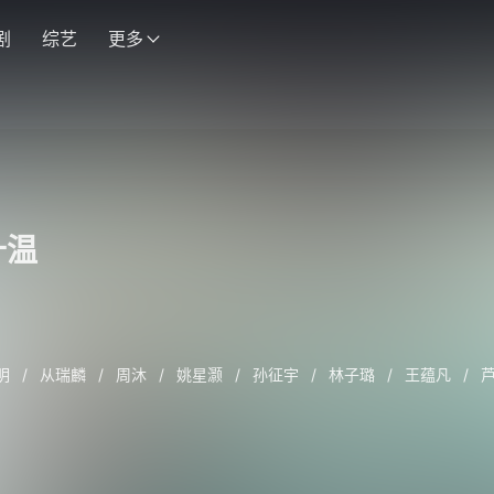
剧
综艺
更多
升温
明
/
从瑞麟
/
周沐
/
姚星灏
/
孙征宇
/
林子璐
/
王蕴凡
/