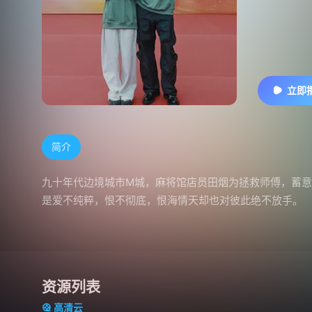
立即
简介
九十年代边境城市M城，麻将馆店员田烟为拯救师傅，蓄
是爱不纯粹，恨不彻底，恨海情天却也对彼此绝不放手。
资源列表
高清云