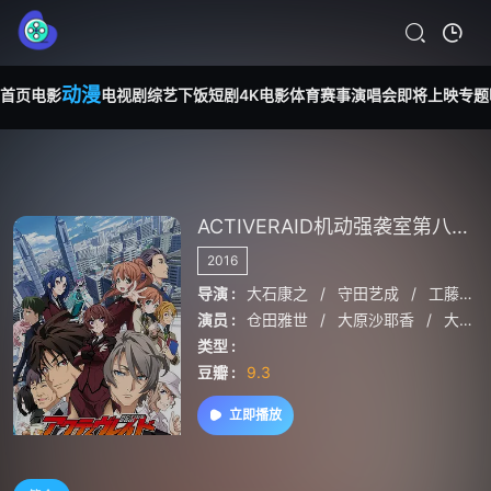
动漫
首页
电影
电视剧
综艺
下饭短剧
4K电影
体育赛事
演唱会
即将上映
专题
ACTIVERAID机动强袭室第八组第一季
2016
导演 :
大石康之
/
守田艺成
/
工藤宽显
演员 :
仓田雅世
/
大原沙耶香
/
大川透
类型 :
豆瓣 :
9.3
立即播放