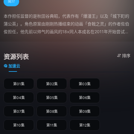
简介
本作担任监督的是秋田谷典昭，代表作有「爆漫王」以及「城下町的
蒲公英」。角色原案由刚刚热播结束的动画「食戟之灵」的作者佐伯
俊担任，他先前以帅气的画风的18x同人本成名在2011年开始尝试踏
入一般向作品领域。动画人设由经验丰富的西田亚沙子担任，她曾经
担任众多作品的原画以及作画监督，如「fate stay night第一话」以
及「吸血鬼骑士guilty」「电波女与青春男」等。负责脚本的是荒川
资源列表
排序
稔久亦是一位经验丰富的动画脚本师，曾参与「狼与香辛料」「武器
加速云
种族传说」「缘之空」等比较有名的作品。音乐相关由中川幸太郎担
任近期他曾参与的作品是曾大受好评的「gosick」「妖狐x仆ss」
第01集
第02集
第03集
等。 作品以陷入泥泞的东京为舞台，讲诉对抗罪犯的故事。
第04集
第05集
第06集
第07集
第08集
第09集
第10集
第11集
第12集