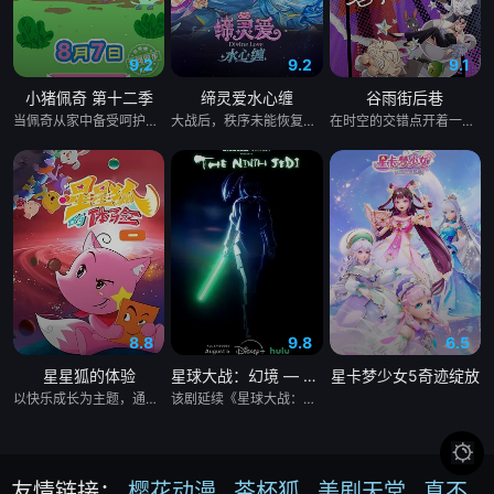
9.2
9.2
9.1
小猪佩奇 第十二季
缔灵爱水心缠
谷雨街后巷
当佩奇从家中备受呵护的"小妹妹"一跃成为肩负责任的"大姐姐"，而乔治从集万千宠爱于一身的"小弟弟"转变为需中间的孩子时，他们的世界发生了微妙而深刻的变化，他们的生活也迎来的新的变化和挑战。这种角色转换带来的情感涟漪，远比表面看到的更为复杂。这些矛盾心理的刻画，精准捕捉了多子女家庭中常见的"情感过山车"现象。喜悦、兴奋和困惑--也正是许多孩子在家庭中迎来新成员时的真实写照。佩奇和乔治的故事不仅展现了孩子们如何适应新的家庭角色，也反映了他们在成长过程中学会分享、理解和包容的心路历程。通过他们的经历，还原了儿童心理发展的真实性，更暗含了家庭系统理论中"角色再平衡"的智慧。观众可以看到家庭成员之间的爱与支持如何帮助孩子们克服情感上的波动...
大战后，秩序未能恢复，世界陷入混乱。混沌从深渊崛起，黑暗如潮水般吞噬大地……缔默完成了命运的蜕变——她不再是被守护的少女，而是手持万灵缔杖的“万灵神女”，以温柔而坚定的力量守护人间与仙境。水帝亦执掌水汐神剑与她并肩而立。二人为寻得封印混沌之法，远赴永恒之城罗马，混沌却已将失去仙力的冰帝和颜狐拖入深渊……千钧一发之际，神秘的塔罗使者出现……另一边，船王因放弃新生而滞留渡灵界，反噬渐重。渡公主为救船王，引诱灵帝坠入渡魂界，偶遇在寒冰牢笼中的仙子，意外在生死冒险中逐步探明混沌的致命弱点……众人能否合力封印混沌，黑暗能否被彻底驱散？爱与信念，能否书写新的神话？
在时空的交错点开着一间酒馆——谷雨街后巷。 无论城市的角落，还是繁星坠落的荒漠， 穿过现实的迷宫，欢迎光临“谷雨街后巷”。 在这有着无尽时间的酒馆里， 点杯梦，邂逅形形色色的客人吧。 看水豚系少年小默剥开执念的外壳， 找到重重梦魇中渺茫到看不见的“我们”。
8.8
9.8
6.5
星星狐的体验
星球大战：幻境 — 第九个绝地武士
星卡梦少女5奇迹绽放
以快乐成长为主题，通过星星狐演绎不同的职业角色，帮助了孩子们了解职业，带领他们找寻到自己的兴趣与爱好，树立职业理想，并不断为这一理想而努力。
该剧延续《星球大战：幻境》的世界观，见证绝地武士崭新篇章。

友情链接：
樱花动漫
茶杯狐
美剧天堂
真不