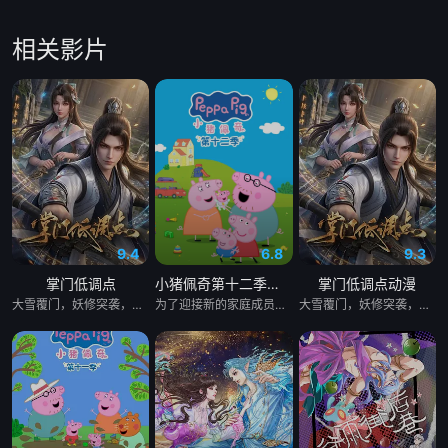
相关影片
9.4
6.8
9.3
掌门低调点
小猪佩奇第十二季国语
掌门低调点动漫
大雪覆门，妖修突袭，屠尽墨门，少年路朝歌痛失至亲，绝境之中觉醒绑定逆天系统，靠水系启灵死里逃生，立誓肃清世间妖邪。十年蛰伏苦修，他困于初境寸步难行，一朝契机重启系统，携妹妹路冬梨下山寻灵草破境。途中巧破异兽难题，逆天引九道天道敕令启灵，连破五重境界，还直面剑宗天骄邀战，昔日废柴掌门，自此强势逆袭。
为了迎接新的家庭成员，猪爸爸和猪妈妈不得不准备搬家。在兔小姐的带领下，佩奇一家看了很多套房子，却没能找到合适的温馨住所。就在猪妈妈发愁不已时，佩奇突发奇想，提议自己和乔治可以住屋顶，让小宝宝住原来的房间。猪爸爸和猪妈妈受此启发，决定对现有的房子进行扩建。随着小宝宝的降生，佩奇一家的生活也在发生着变化，这个新成员如同一束温暖的阳光，也为佩奇和乔治带来了很多的惊喜。
大雪覆门，妖修突袭，屠尽墨门，少年路朝歌痛失至亲，绝境之中觉醒绑定逆天系统，靠水系启灵死里逃生，立誓肃清世间妖邪。十年蛰伏苦修，他困于初境寸步难行，一朝契机重启系统，携妹妹路冬梨下山寻灵草破境。途中巧破异兽难题，逆天引九道天道敕令启灵，连破五重境界，还直面剑宗天骄邀战，昔日废柴掌门，自此强势逆袭。