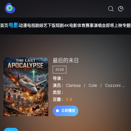
电影
首页
动漫
电视剧
综艺
下饭短剧
4K电影
体育赛事
演唱会
即将上映
专题
最后的末日
2026
导演 :
演员 :
Clarissa
/
Cole
/
Cozzoni
/
J
类型 :
豆瓣 :
5.8
立即播放