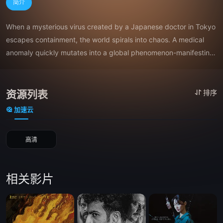
简介
When a mysterious virus created by a Japanese doctor in Tokyo 
escapes containment, the world spirals into chaos. A medical 
anomaly quickly mutates into a global phenomenon-manifesting 
in eerie, unpredictable forms across two continents.
资源列表
排序
加速云
高清
相关影片