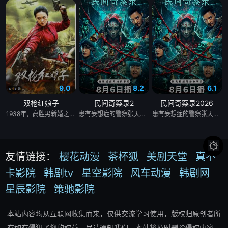
9.0
8.2
6.1
双枪红娘子
民间奇案录2
民间奇案录2026
1938年，高胜男新婚之日，丈夫被日军残害，父辈亦遭屠戮。她举枪聚义，屡袭敌寇威震四方，后得八路军指点决心投身革命。日军欲诱杀高胜男，她孤身赴战舍命换乡亲周全。千钧一发间，八路军突袭而至全歼敌寇，高胜男血染沙场，生死未卜……
患有妄想症的警察张天盛遇上一起离奇的神像杀人事件，勘案过程中，牵引出“婴胎报仇”，“娘娘索命”等一连串妖异事件，张天盛虽被种种诡怪幻象阻碍，却坚信这是藏在迷信后的人为诡计，勇于向封建传统宣战，敢于破除流传已久的迷信糟粕，最终，在战胜妄想症的同时，成功还原真相，伸张正义。
患有妄想症的警察张天盛遇上一起离奇的神像杀人事件，勘案过程中，牵引出“婴胎报仇”，“娘娘索命”等一连串妖异事件，张天盛虽被种种诡怪幻象阻碍，却坚信这是藏在迷信后的人为诡计，勇于向封建传统宣战，敢于破除流传已久的迷信糟粕，最终，在战胜妄想症的同时，成功还原真相，伸张正义。

友情链接：
樱花动漫
茶杯狐
美剧天堂
真不
卡影院
韩剧tv
星空影院
风车动漫
韩剧网
星辰影院
策驰影院
本站内容均从互联网收集而来，仅供交流学习使用，版权归原创者所
有如有侵犯了您的权益，尽请通知我们，本站将及时删除侵权内容。