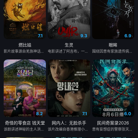
7.1
9.3
6.9
燃比娃
生灵
眼眸
影片故事源自羌族神话，讲述了一只被人类抚养长大的猴子，追寻母亲阿勿巴吉（周迅 配音）的足迹，踏上神山探寻“温暖”之谜的旅程。他在“恐惧之兽”口中夺取火种，烈焰焚身，褪去毛发，涅槃成人。
电影讲述了阿吉布，一名在坎努尔地区达玛达姆警察局实习的副督察的故事，根据真实事件改编。
围绕因患有家族遗传病而导致视力逐渐丧失的摄影师瑞真展开。在面对跨越视力障碍、好不容易成为陶艺家却离奇身亡的双胞胎妹妹瑞音时，瑞真孤身一人踏上了挖掘死亡真相的道路，并在黑暗的边缘与隐藏的真相正面交锋。申敏儿在片中一人分饰两角。
8.2
7.1
6.0
奇怪的零食店 钱天堂
网内人：无脸杀手
民间奇案录2026
该剧讲述神秘的主人洪子卖能够实现人们愿望的神秘零食，以及人们来到那里展开一段魔法般的故事。
该片改编自香港推理小说家陈浩基的知名小说《网内人》，讲述了私家侦探与委托人联手追查网络杀手的故事。
患有妄想症的警察张天盛遇上一起离奇的神像杀人事件，勘案过程中，牵引出“婴胎报仇”，“娘娘索命”等一连串妖异事件，张天盛虽被种种诡怪幻象阻碍，却坚信这是藏在迷信后的人为诡计，勇于向封建传统宣战，敢于破除流传已久的迷信糟粕，最终，在战胜妄想症的同时，成功还原真相，伸张正义。