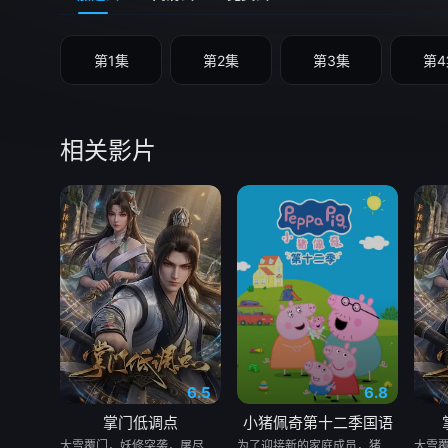
第1集
第2集
第3集
第4
相关影片
6.5
6.8
掌门低调点
小猪佩奇第十二季国语
大雪覆门，妖修突袭，屠尽墨门，少年路朝歌痛失至亲，绝境之中觉醒绑定逆天系统，靠水系启灵死里逃生，立誓肃清世间妖邪。十年蛰伏苦修，他困于初境寸步难行，一朝契机重启系统，携妹妹路冬梨下山寻灵草破境。途中巧破异兽难题，逆天引九道天道敕令启灵，连破五重境界，还直面剑宗天骄邀战，昔日废柴掌门，自此强势逆袭。
为了迎接新的家庭成员，猪爸爸和猪妈妈不得不准备搬家。在兔小姐的带领下，佩奇一家看了很多套房子，却没能找到合适的温馨住所。就在猪妈妈发愁不已时，佩奇突发奇想，提议自己和乔治可以住屋顶，让小宝宝住原来的房间。猪爸爸和猪妈妈受此启发，决定对现有的房子进行扩建。随着小宝宝的降生，佩奇一家的生活也在发生着变化，这个新成员如同一束温暖的阳光，也为佩奇和乔治带来了很多的惊喜。