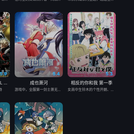
5.9
5.4
5.3
我的英雄学院 FINAL SEASON 特别篇
成也萧河
相反的你和我 第一季
待
游戏中，全服第一剑士萧无尽和第一女通缉犯桃之夭夭不打不相识。现实中，冬川大学校园男神萧河和大一新生沈心因大学生电竞比赛相遇相知。二人和好友阳曜组成战队，一路过关斩将，力争要夺得比赛的冠军！萧河和沈心相互治愈、相互鼓励，在追求梦想的道路上携手前行，在好友阳曜和向楠的助攻下，二人又会擦出怎样的火花？
女高中生铃木的个性开朗、交友甚广、擅长察言观色，是班上的中心人物之一，她喜欢的对象是坐在自己隔壁的男同学谷，而谷的个性与铃木恰恰相反，他内敛沉稳、有主见、待人一视同仁。铃木一直无法鼓起勇气告白，直到某日一个偶然机会，两人放学回家时走在同一条路上，并因此牵起了手。之后两人相互倾诉对彼此的好感，并开始交往，而同学们虽然感到讶异，但也都很支持两人的恋情。