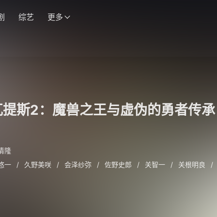
剧
综艺
更多
瓦提斯2：魔兽之王与虚伪的勇者传承
清隆
悠一
/
久野美咲
/
会泽纱弥
/
佐野史郎
/
关智一
/
关根明良
/