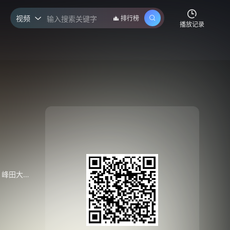
视频
排行榜

播放记录
峰田大梦
/
杉田智和
/
梅田修一朗
/
橘龙丸
/
潘惠美
/
田村