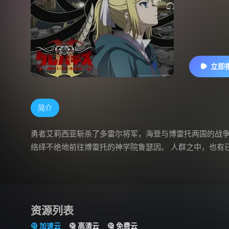
立即
简介
勇者艾莉西亚斩杀了多雷尔将军，海登与博雷托两国的战争
络绎不绝地前往博雷托的神学院鲁瑟因。 人群之中，也有
资源列表
加速云
高清云
免费云