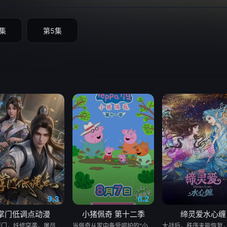
集
第5集
9.3
6.2
掌门低调点动漫
小猪佩奇 第十二季
缔灵爱水心缠
大雪覆门，妖修突袭，屠尽墨门，少年路朝歌痛失至亲，绝境之中觉醒绑定逆天系统，靠水系启灵死里逃生，立誓肃清世间妖邪。十年蛰伏苦修，他困于初境寸步难行，一朝契机重启系统，携妹妹路冬梨下山寻灵草破境。途中巧破异兽难题，逆天引九道天道敕令启灵，连破五重境界，还直面剑宗天骄邀战，昔日废柴掌门，自此强势逆袭。
当佩奇从家中备受呵护的"小妹妹"一跃成为肩负责任的"大姐姐"，而乔治从集万千宠爱于一身的"小弟弟"转变为需中间的孩子时，他们的世界发生了微妙而深刻的变化，他们的生活也迎来的新的变化和挑战。这种角色转换带来的情感涟漪，远比表面看到的更为复杂。这些矛盾心理的刻画，精准捕捉了多子女家庭中常见的"情感过山车"现象。喜悦、兴奋和困惑--也正是许多孩子在家庭中迎来新成员时的真实写照。佩奇和乔治的故事不仅展现了孩子们如何适应新的家庭角色，也反映了他们在成长过程中学会分享、理解和包容的心路历程。通过他们的经历，还原了儿童心理发展的真实性，更暗含了家庭系统理论中"角色再平衡"的智慧。观众可以看到家庭成员之间的爱与支持如何帮助孩子们克服情感上的波动...