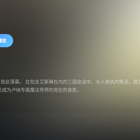
播放
就此落幕。 在包含艾斯琳在内的三国会谈中，众人争执的焦点，是多雷
已成为卢纳专属魔法导师的克伦的身影。