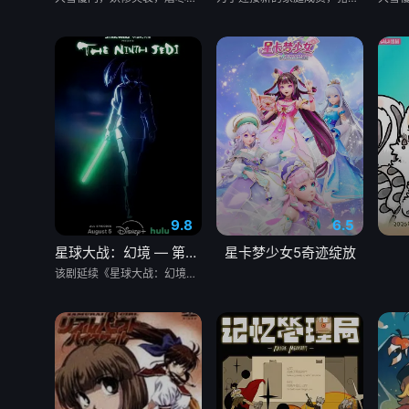
9.8
6.5
星球大战：幻境 — 第九个绝地武士
星卡梦少女5奇迹绽放
该剧延续《星球大战：幻境》的世界观，见证绝地武士崭新篇章。