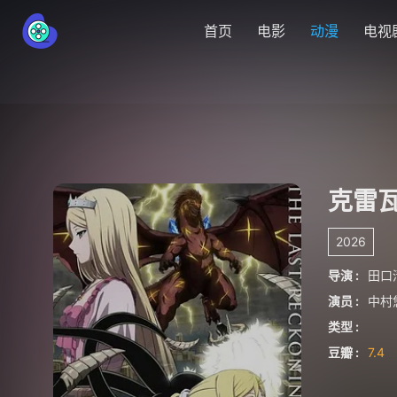
首页
电影
动漫
电视
克雷
2026
导演 :
田口
演员 :
中村
类型 :
豆瓣 :
7.4