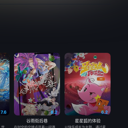
7.6
8.2
6.2
谷雨街后巷
星星狐的体验
大战后，秩序未能恢复，世界陷入混乱。混沌从深渊崛起，黑暗如潮水般吞噬大地……缔默完成了命运的蜕变——她不再是被守护的少女，而是手持万灵缔杖的“万灵神女”，以温柔而坚定的力量守护人间与仙境。水帝亦执掌水汐神剑与她并肩而立。二人为寻得封印混沌之法，远赴永恒之城罗马，混沌却已将失去仙力的冰帝和颜狐拖入深渊……千钧一发之际，神秘的塔罗使者出现……另一边，船王因放弃新生而滞留渡灵界，反噬渐重。渡公主为救船王，引诱灵帝坠入渡魂界，偶遇在寒冰牢笼中的仙子，意外在生死冒险中逐步探明混沌的致命弱点……众人能否合力封印混沌，黑暗能否被彻底驱散？爱与信念，能否书写新的神话？
在时空的交错点开着一间酒馆——谷雨街后巷。 无论城市的角落，还是繁星坠落的荒漠， 穿过现实的迷宫，欢迎光临“谷雨街后巷”。 在这有着无尽时间的酒馆里， 点杯梦，邂逅形形色色的客人吧。 看水豚系少年小默剥开执念的外壳， 找到重重梦魇中渺茫到看不见的“我们”。
以快乐成长为主题，通过星星狐演绎不同的职业角色，帮助了孩子们了解职业，带领他们找寻到自己的兴趣与爱好，树立职业理想，并不断为这一理想而努力。