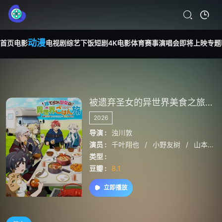
动漫
首页
电影
电视剧
综艺
下饭短剧
4K电影
体育赛事
演唱会
即将上映
专题
被遗弃圣女的异世界美食之旅用隐藏技能召唤了露营车
2026
导演 :
浊川敦
演员 :
千叶翔也
/
小野友树
/
山本兼平
类型 :
豆瓣 :
8.1
立即播放