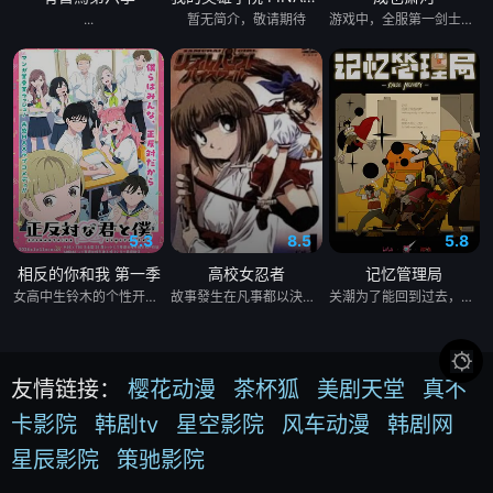
&nbsp; &nbsp; &nbsp;　　来，请上车！ &nbsp; &nbsp; &nbsp; 
...
暂无简介，敬请期待
游戏中，全服第一剑士萧无尽和第一女通缉犯桃之夭夭不打不相识。现实中，冬川大学校园男神萧河和大一新生沈心因大学生电竞比赛相遇相知。二人和好友阳曜组成战队，一路过关斩将，力争要夺得比赛的冠军！萧河和沈心相互治愈、相互鼓励，在追求梦想的道路上携手前行，在好友阳曜和向楠的助攻下，二人又会擦出怎样的火花？
&nbsp; &nbsp; &nbsp; &nbsp; &nbsp; &nbsp; &nbsp; &nbsp; 
&nbsp; &nbsp; &nbsp; &nbsp; &nbsp; &nbsp; &nbsp; &nbsp; 
&nbsp; &nbsp; &nbsp; &nbsp; &nbsp; &nbsp; &nbsp; &nbsp; 
&nbsp; &nbsp; &nbsp; &nbsp; &nbsp; &nbsp; &nbsp; &nbsp;　　
为了尽情享受异世界，小莫，出发前进！
5.3
8.5
5.8
相反的你和我 第一季
高校女忍者
记忆管理局
女高中生铃木的个性开朗、交友甚广、擅长察言观色，是班上的中心人物之一，她喜欢的对象是坐在自己隔壁的男同学谷，而谷的个性与铃木恰恰相反，他内敛沉稳、有主见、待人一视同仁。铃木一直无法鼓起勇气告白，直到某日一个偶然机会，两人放学回家时走在同一条路上，并因此牵起了手。之后两人相互倾诉对彼此的好感，并开始交往，而同学们虽然感到讶异，但也都很支持两人的恋情。
故事發生在凡事都以決鬥解決的大門高中。就讀大門高中的怪怪女生御劍涼子，是個熱愛武士道，劍術高超的時代劇迷，更是解決校內麻煩「K FIGHT」決鬥制度的冠軍！ 某天在御劍涼子面前突然出現了一個神秘巫女，涼子並因此被召喚進入異次元空間，和那裡的妖魔獸展開戰鬥！究竟現實世界與異次元空間有什麼關係？陸續登場的謎樣角色，又將為涼子帶來什麼遭遇呢？現在，戰鬥的鐘聲即將為御劍涼子響起！
关潮为了能回到过去，寻找着能启动时间枪的能源“灼石”，却意外掉入了记忆管理局。为了能重新回到现实，关潮和方糖、百重等记忆管理员一起逐层回收记忆层中的BUG人。随着一场场战斗相继落幕，关潮要面对的是……

友情链接：
樱花动漫
茶杯狐
美剧天堂
真不
卡影院
韩剧tv
星空影院
风车动漫
韩剧网
星辰影院
策驰影院