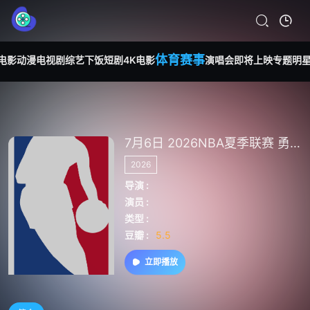
体育赛事
电影
动漫
电视剧
综艺
下饭短剧
4K电影
演唱会
即将上映
专题
明
7月6日 2026NBA夏季联赛 勇士蓝队VS篮网
2026
导演 :
演员 :
类型 :
豆瓣 :
5.5
立即播放