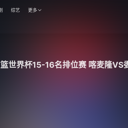
剧
综艺
更多