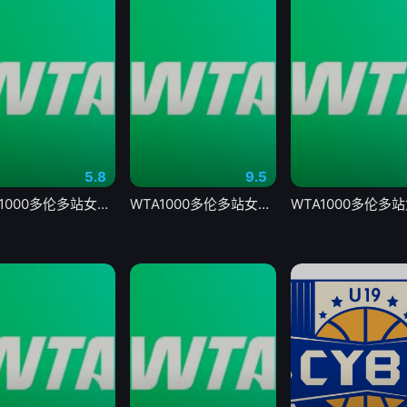
5.8
9.5
WTA1000多伦多站女单第一轮 博尔特0-2克罗斯20260804
WTA1000多伦多站女单第二轮 科斯秋克2-0谢博芙20260805