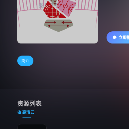
立即
简介
资源列表
高清云