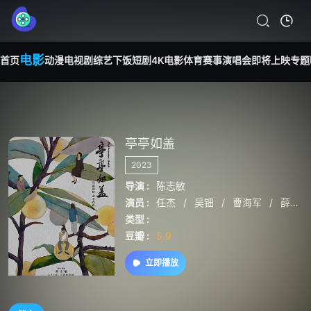
电影
首页
动漫
电视剧
综艺
下饭短剧
4K电影
体育赛事
演唱会
即将上映
专题
亭亭如盖
2023
导演 :
陈志敏
演员 :
任杰
/
吴钿
/
曹海军
/
薛宝鹤
类型 :
豆瓣 :
5.9
立即播放