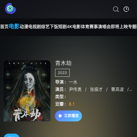
电影
首页
动漫
电视剧
综艺
下饭短剧
4K电影
体育赛事
演唱会
即将上映
专题
青木劫
2023
导演 :
一水
演员 :
尹传勇
/
张振才
/
曹高波
/
葛
类型 :
豆瓣 :
8.1
立即播放