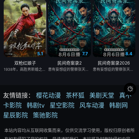
5.1
7.7
8.4
双枪红娘子
民间奇案录2
民间奇案录2026
1938年，高胜男新婚之日，丈夫被日军残害，父辈亦遭屠戮。她举枪聚义，屡袭敌寇威震四方，后得八路军指点决心投身革命。日军欲诱杀高胜男，她孤身赴战舍命换乡亲周全。千钧一发间，八路军突袭而至全歼敌寇，高胜男血染沙场，生死未卜……
患有妄想症的警察张天盛遇上一起离奇的神像杀人事件，勘案过程中，牵引出“婴胎报仇”，“娘娘索命”等一连串妖异事件，张天盛虽被种种诡怪幻象阻碍，却坚信这是藏在迷信后的人为诡计，勇于向封建传统宣战，敢于破除流传已久的迷信糟粕，最终，在战胜妄想症的同时，成功还原真相，伸张正义。
患有妄想症的警察张天盛遇上一起离奇的神像杀人事件，勘案过程中，牵引出“婴胎报仇”，“娘娘索命”等一连串妖异事件，张天盛虽被种种诡怪幻象阻碍，却坚信这是藏在迷信后的人为诡计，勇于向封建传统宣战，敢于破除流传已久的迷信糟粕，最终，在战胜妄想症的同时，成功还原真相，伸张正义。

友情链接：
樱花动漫
茶杯狐
美剧天堂
真不
卡影院
韩剧tv
星空影院
风车动漫
韩剧网
星辰影院
策驰影院
本站内容均从互联网收集而来，仅供交流学习使用，版权归原创者所
有如有侵犯了您的权益，尽请通知我们，本站将及时删除侵权内容。