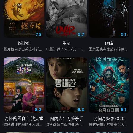
7.5
5.7
5.1
燃比娃
生灵
眼眸
影片故事源自羌族神话，讲述了一只被人类抚养长大的猴子，追寻母亲阿勿巴吉（周迅 配音）的足迹，踏上神山探寻“温暖”之谜的旅程。他在“恐惧之兽”口中夺取火种，烈焰焚身，褪去毛发，涅槃成人。
电影讲述了阿吉布，一名在坎努尔地区达玛达姆警察局实习的副督察的故事，根据真实事件改编。
围绕因患有家族遗传病而导致视力逐渐丧失的摄影师瑞真展开。在面对跨越视力障碍、好不容易成为陶艺家却离奇身亡的双胞胎妹妹瑞音时，瑞真孤身一人踏上了挖掘死亡真相的道路，并在黑暗的边缘与隐藏的真相正面交锋。申敏儿在片中一人分饰两角。
8.2
6.3
5.1
奇怪的零食店 钱天堂
网内人：无脸杀手
民间奇案录2026
该剧讲述神秘的主人洪子卖能够实现人们愿望的神秘零食，以及人们来到那里展开一段魔法般的故事。
该片改编自香港推理小说家陈浩基的知名小说《网内人》，讲述了私家侦探与委托人联手追查网络杀手的故事。
患有妄想症的警察张天盛遇上一起离奇的神像杀人事件，勘案过程中，牵引出“婴胎报仇”，“娘娘索命”等一连串妖异事件，张天盛虽被种种诡怪幻象阻碍，却坚信这是藏在迷信后的人为诡计，勇于向封建传统宣战，敢于破除流传已久的迷信糟粕，最终，在战胜妄想症的同时，成功还原真相，伸张正义。