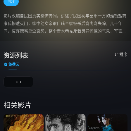
简介
影片改编自民国真实恐怖传闻，讲述了民国初年富甲一方的淮镇盐商
康氏惨遭灭门，家中幼女亲眼目睹全家被杀后竟离奇失踪。几十年
间，废弃康宅鬼泣哀怨，整个青木巷充斥着灵异惊悚的气息，军官宋
绍堂（葛浩饰）、教师紫桐（赵帅 饰）、私生子程佑安（曹高波 
饰）、大亨郑洪斌（张振才 饰）等人对于康门案各怀心事，有人复
仇、有人死于非命，灭门惨案背后的真相逐渐浮出水面。
资源列表
排序
免费云
HD
相关影片