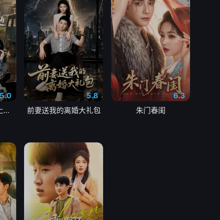
5.0
5.8
6.3
八零姐妹花致富路上捡个他
前妻送我的离婚大礼包
朱门春闺