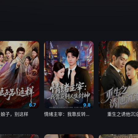
6.7
9.8
娘子，别这样
情绪主宰：我靠反转人生封神
重生之诱他沉