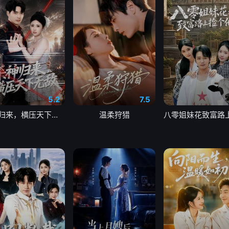
5.2
7.5
杀神归来，横压天下无敌
温柔狩猎