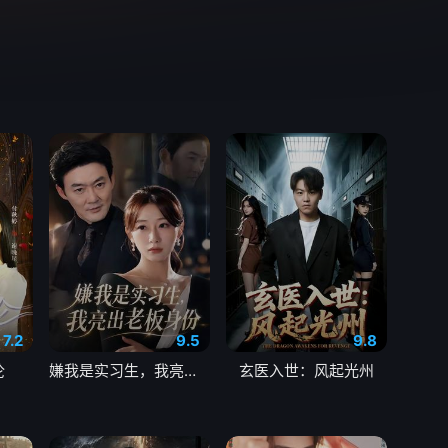
7.2
9.5
9.8
沦
嫌我是实习生，我亮出老板身份
玄医入世：风起光州