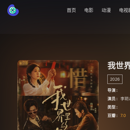
首页
电影
动漫
电视
我世
2026
导演 :
演员 :
李玥
类型 :
豆瓣 :
7.0