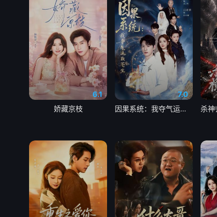
6.1
7.0
娇藏京枝
因果系统：我夺气运救苍生