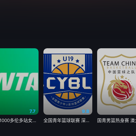
7.7
9.8
WTA1000多伦多站女单第二轮 帕克斯1-2伊埃拉20260806
全国青年篮球联赛 深圳新世纪vs山西汾酒20260806