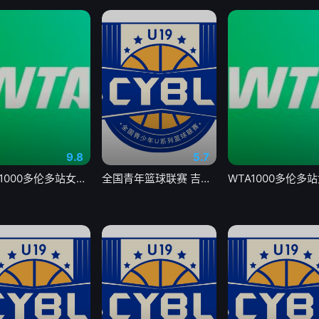
9.8
5.7
WTA1000多伦多站女单第二轮 扎拉祖阿0-2费尔南德斯20260806
全国青年篮球联赛 吉林东北虎vs青岛国信海天20260806