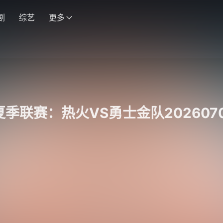
剧
综艺
更多
夏季联赛：热火VS勇士金队202607