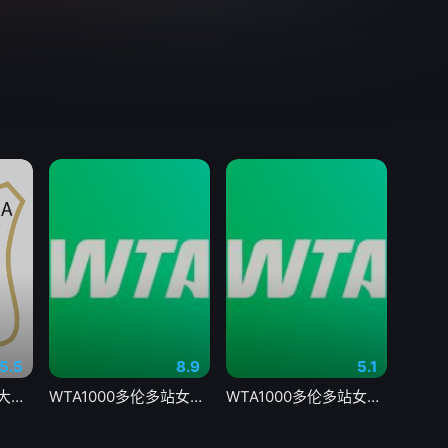
5.5
8.9
5.1
国青男篮热身赛 澳大利亚纽纳华丁闪电队VS韩国东国大学20260804
WTA1000多伦多站女单第一轮 博尔特0-2克罗斯20260804
WTA1000多伦多站女单第二轮 科斯秋克2-0谢博芙20260805