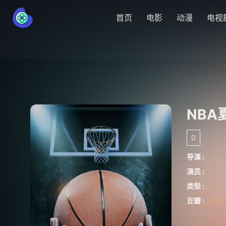
首页
电影
动漫
电视
NBA
0
导演 :
演员 :
类型 :
豆瓣 :
7.7