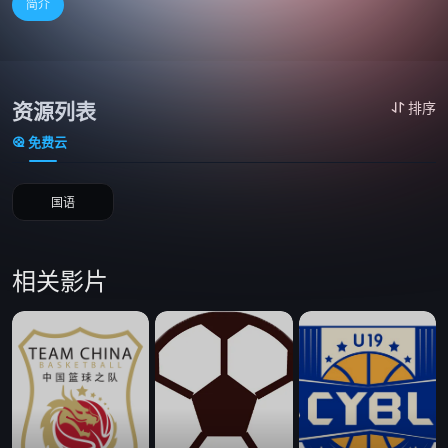
简介
资源列表
排序
免费云
国语
相关影片