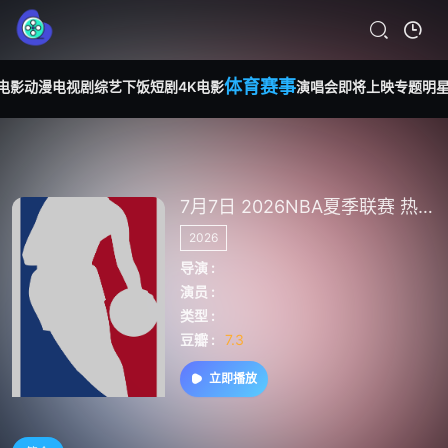
体育赛事
电影
动漫
电视剧
综艺
下饭短剧
4K电影
演唱会
即将上映
专题
明
7月7日 2026NBA夏季联赛 热火VS勇士金队
2026
导演 :
演员 :
类型 :
豆瓣 :
7.3
立即播放