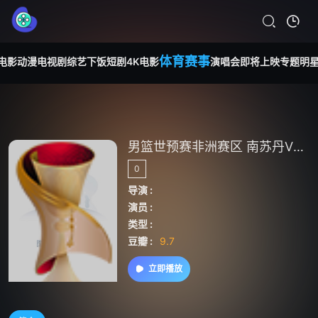
体育赛事
电影
动漫
电视剧
综艺
下饭短剧
4K电影
演唱会
即将上映
专题
明
男篮世预赛非洲赛区 南苏丹VS喀麦隆20260706
0
导演 :
演员 :
类型 :
豆瓣 :
9.7
立即播放