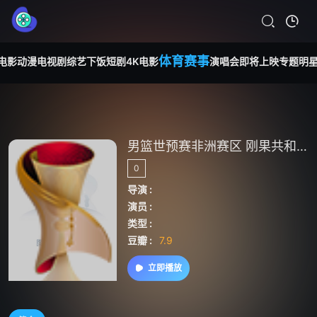
体育赛事
电影
动漫
电视剧
综艺
下饭短剧
4K电影
演唱会
即将上映
专题
明
男篮世预赛非洲赛区 刚果共和国VS塞内加尔20260706
0
导演 :
演员 :
类型 :
豆瓣 :
7.9
立即播放