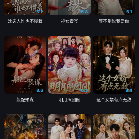
5.2
5.8
6.1
沈夫人谁也不惯着
神女青岑
等不到说我爱你
8.6
6.3
8.4
般配预谋
明月照团圆
这个女婿有点无敌