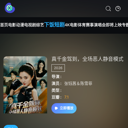
下饭短剧
首页
电影
动漫
电视剧
综艺
4K电影
体育赛事
演唱会
即将上映
专
真千金驾到，全场恶人静音模式
2026
导演 :
演员 :
张钰茜＆陈雪菲
类型 :
豆瓣 :
7.1
立即播放