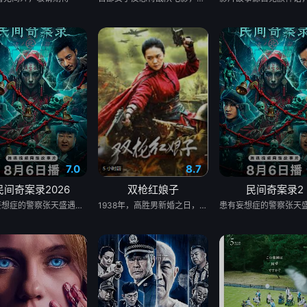
7.0
8.7
民间奇案录2026
双枪红娘子
民间奇案录2
患有妄想症的警察张天盛遇上一起离奇的神像杀人事件，勘案过程中，牵引出“婴胎报仇”，“娘娘索命”等一连串妖异事件，张天盛虽被种种诡怪幻象阻碍，却坚信这是藏在迷信后的人为诡计，勇于向封建传统宣战，敢于破除流传已久的迷信糟粕，最终，在战胜妄想症的同时，成功还原真相，伸张正义。
1938年，高胜男新婚之日，丈夫被日军残害，父辈亦遭屠戮。她举枪聚义，屡袭敌寇威震四方，后得八路军指点决心投身革命。日军欲诱杀高胜男，她孤身赴战舍命换乡亲周全。千钧一发间，八路军突袭而至全歼敌寇，高胜男血染沙场，生死未卜……