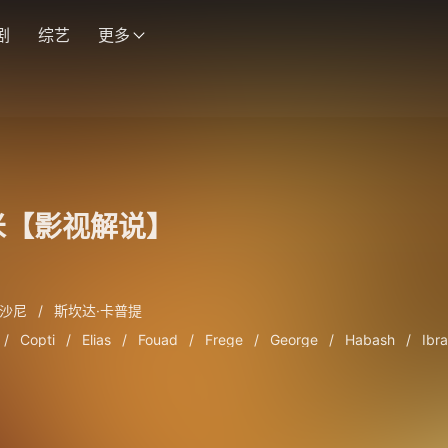
剧
综艺
更多
米【影视解说】
·沙尼
/
斯坎达·卡普提
/
Copti
/
Elias
/
Fouad
/
Frege
/
George
/
Habash
/
Ibr