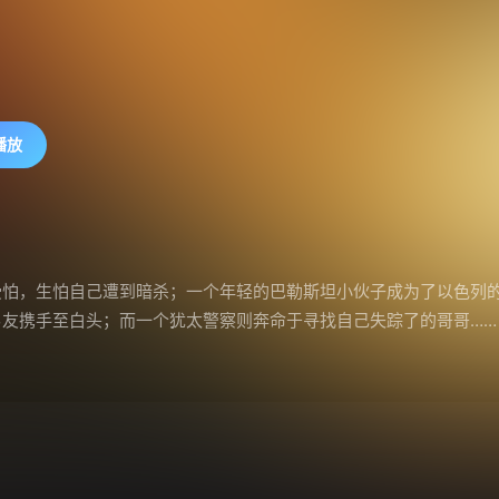
播放
受怕，生怕自己遭到暗杀；一个年轻的巴勒斯坦小伙子成为了以色列
友携手至白头；而一个犹太警察则奔命于寻找自己失踪了的哥哥……