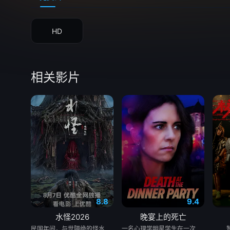
HD
相关影片
8.8
9.4
水怪2026
晚宴上的死亡
民国年间，与世隔绝的怪水村被湖中“水猴子”所扰。此物实为濒危水栖人猿，能模仿人言诱杀村民。少年水生幼年目睹父亲惨死其手，自此深陷恐惧。村中长老三叔公借祭祀之名行愚昧统治，以活人献祭暂息水怪，却埋下更深祸根。连年暴雨与人为侵扰激怒水猴子，袭击频发。当香兰之弟被食、其父莫叔反抗被杀，香兰决意以身献祭复仇。水生幡然觉醒，不再逃避，联合青年村民布设机关陷阱，假借献祭诱敌。恶战后水怪被擒，却于庆功夜破笼而出，血洗村庄，三叔公亦命丧其口。村民终于醒悟：迷信退让换不来平安。水生断发持叉，率众设伏，以智慧与血勇将水怪斩杀。晨光中，他与香兰相扶而立，唯有直面恐惧、团结抗争，方能驱散千年阴霾，重获新生。
一名心理学明星学生在一次教师派对上死亡后，安德莉亚·吉布斯和她的儿子伊桑被卷入了著名教授艾伦·杰克逊的危险操纵之中——一个不惜一切代价掩盖真相的人。