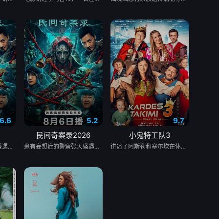
6.6
5.2
9.7
民间奇案录2026
小鬼特工队3
患有妄想症的警察张天盛遇上一起离奇的神像杀人事件，勘案过程中，牵引出“婴胎报仇”，“娘娘索命”等一连串妖异事件，张天盛虽被种种诡怪幻象阻碍，却坚信这是藏在迷信后的人为诡计，勇于向封建传统宣战，敢于破除流传已久的迷信糟粕，最终，在战胜妄想症的同时，成功还原真相，伸张正义。
患有妄想症的警察张天盛遇上一起离奇的神像杀人事件，勘案过程中，牵引出“婴胎报仇”，“娘娘索命”等一连串妖异事件，张天盛虽被种种诡怪幻象阻碍，却坚信这是藏在迷信后的人为诡计，勇于向封建传统宣战，敢于破除流传已久的迷信糟粕，最终，在战胜妄想症的同时，成功还原真相，伸张正义。
讲述了阿斯勒和塞尔坎在休产假期间接到紧急电话，被迫穿越时空，带着孩子们踏上迄今为止最具挑战性的任务。