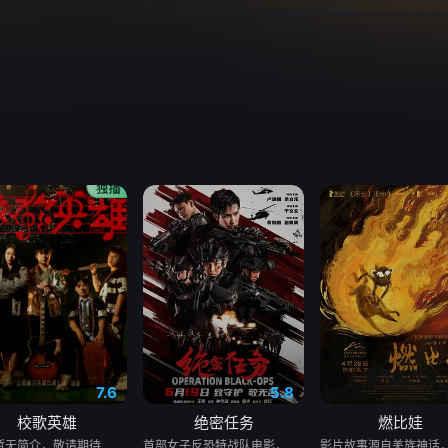
7.6
5.8
校歌英雄
绝密任务
燃比娃
暂无简介，敬请期待
首部女子反恐特战队电影，面对恐怖主义恶势力，“最飒女子反恐特战队”临危受命，精英队长陈梓静（于文文 饰）率队员金凤（卢靖姗 饰）、齐燕（蒋璐霞 饰）、宁宝儿（屈菁菁 饰）等全队出击，“绝密任务”限时12小时内完成！神秘人蝙蝠（余文乐 饰）笑里藏刀、正邪难辨，任务险度远超想象！机械骨骼铠甲装备、恐怖组织侵扰、病毒危机、导弹威胁轮番上阵……时间紧迫，危境当前，机智勇敢、巧战善战的她们能否绝地反击、力挽狂澜？