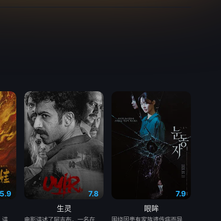
5.9
7.8
7.9
生灵
眼眸
影片故事源自羌族神话，讲述了一只被人类抚养长大的猴子，追寻母亲阿勿巴吉（周迅 配音）的足迹，踏上神山探寻“温暖”之谜的旅程。他在“恐惧之兽”口中夺取火种，烈焰焚身，褪去毛发，涅槃成人。
电影讲述了阿吉布，一名在坎努尔地区达玛达姆警察局实习的副督察的故事，根据真实事件改编。
围绕因患有家族遗传病而导致视力逐渐丧失的摄影师瑞真展开。在面对跨越视力障碍、好不容易成为陶艺家却离奇身亡的双胞胎妹妹瑞音时，瑞真孤身一人踏上了挖掘死亡真相的道路，并在黑暗的边缘与隐藏的真相正面交锋。申敏儿在片中一人分饰两角。