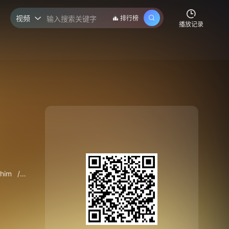
视频
排行榜

播放记录
ahim
/
Nisrine
/
Rihan
/
Saba
/
Sahwani
/
Scandar
/
Shibl