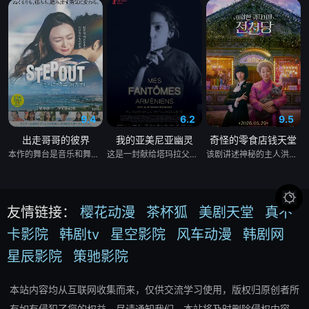
9.4
6.2
9.5
出走哥哥的彼界
我的亚美尼亚幽灵
奇怪的零食店钱天堂
本作的舞台是音乐和舞蹈融入生活的冲绳。与母亲朱音、妹妹舞一起生活的照屋踊，憧憬舞蹈学校的丽莎，开始了舞蹈生涯。朱音为了支撑家数在酒吧工作，不擅长与人打交道的舞总是在学校前专心地注视着哥哥的身影。不久，踊与丽莎组成一对，绽放了她的才能。
这是一封献给塔玛拉父亲的温柔追思信，她的父亲曾是苏联亚美尼亚的电影演员。塔玛拉从小就在电视上目睹了他的风采，而她自己后来也成为了一名电影制作人。影片带领观众进行了一场迷人的梦游，穿越亚美尼亚电影历史的景观。
该剧讲述神秘的主人洪子卖能够实现人们愿望的神秘零食，以及人们来到那里展开一段魔法般的故事。

友情链接：
樱花动漫
茶杯狐
美剧天堂
真不
卡影院
韩剧tv
星空影院
风车动漫
韩剧网
星辰影院
策驰影院
本站内容均从互联网收集而来，仅供交流学习使用，版权归原创者所
有如有侵犯了您的权益，尽请通知我们，本站将及时删除侵权内容。