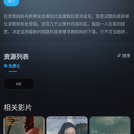
简介
在发现妈妈与新男友去哥伦比亚度假后音讯全无，琼恩试图向政府单
位求救却处处受阻。远在几千公里外的洛杉矶，独自一人在家的琼
恩，决定运用最新的网路科技来搜寻她妈妈的下落。只不过当她拼凑
众多线索后，却发现衍生的疑问越来越多，妈妈的秘密也渐渐浮上台
面……
资源列表
排序
免费云
HD
相关影片