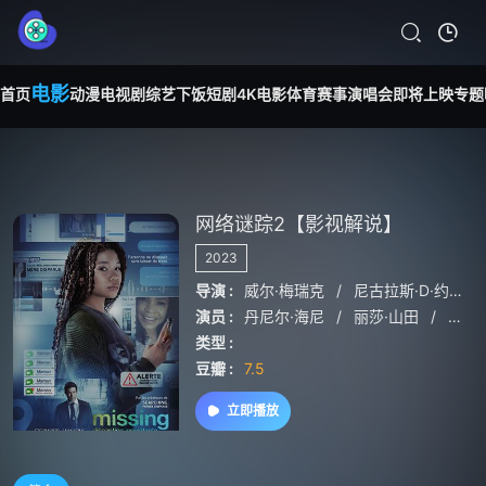
电影
首页
动漫
电视剧
综艺
下饭短剧
4K电影
体育赛事
演唱会
即将上映
专题
网络谜踪2【影视解说】
2023
导演 :
威尔·梅瑞克
/
尼古拉斯·D·约翰逊
演员 :
丹尼尔·海尼
/
丽莎·山田
/
乔昆
类型 :
豆瓣 :
7.5
立即播放