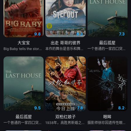
9.8
8.3
7.3
大宝宝
出走 哥哥的彼界
最后孤屋
Big Baby tells the story of Adam Lewis, a successful horror screenwriter struggling for inspiration for his latest script. After a graphic and realistic nightmare of a hulking man dressed in a baby mask and onesie who axe murders his girlfriend Kate in the middle of the night, Adam gets the inspiration he needs for his new screenplay. Excited about the direction his story is taking, he starts losing himself in his script. Things are better than ever for Adam and Kate until “Big Baby” starts appearing in real life and tormenting and killing victims fueled by his own revenge. Characters from Adam’s script begin to pay him visits pleading for their lives, and he quickly realizes he holds their fate in his hands. Power and fear completely consume Adam until his girlfriend Kate is terrified of the man she once loved.
本作的舞台是音乐和舞蹈融入生活的冲绳。与母亲朱音、妹妹舞一起生活的照屋踊，憧憬舞蹈学校的丽莎，开始了舞蹈生涯。朱音为了支撑家数在酒吧工作，不擅长与人打交道的舞总是在学校前专心地注视着哥哥的身影。不久，踊与丽莎组成一对，绽放了她的才能。
一个普通的一家四口突遭诡异变故，被困在自家房屋中超过 1000 天无法出门。在资源消耗殆尽与未知神秘威胁的双重逼迫下，一家人必须想方设法联手求生，打破这间禁锢生命的困局。
9.5
7.8
8.2
最后孤屋
双枪红娘子
眼眸
一个普通的一家四口突遭诡异变故，被困在自家房屋中超过 1000 天无法出门。在资源消耗殆尽与未知神秘威胁的双重逼迫下，一家人必须想方设法联手求生，打破这间禁锢生命的困局。
1938年，高胜男新婚之日，丈夫被日军残害，父辈亦遭屠戮。她举枪聚义，屡袭敌寇威震四方，后得八路军指点决心投身革命。日军欲诱杀高胜男，她孤身赴战舍命换乡亲周全。千钧一发间，八路军突袭而至全歼敌寇，高胜男血染沙场，生死未卜……
摄影师徐珍因遗传性眼病，视力正在一天天衰退。双胞胎妹妹徐仁的离奇死亡，被警方定性为自杀，但她笃定其中另有隐情。不顾身边人的劝阻，徐珍顶着逐渐失明的身体状况，执意追查真相。随着调查深入，一股看不见的力量始终如影随形，不断扭曲她的感知，将她拖入恐惧与偏执的深渊。在彻底坠入黑暗之前，她必须揭开妹妹死亡背后的秘密。