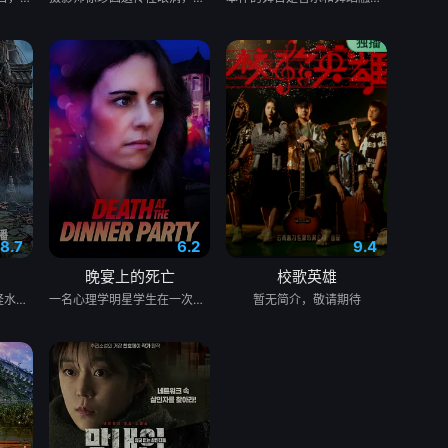
8.7
6.2
9.4
晚宴上的死亡
校歌英雄
民国年间，与世隔绝的怪水村被湖中“水猴子”所扰。此物实为濒危水栖人猿，能模仿人言诱杀村民。少年水生幼年目睹父亲惨死其手，自此深陷恐惧。村中长老三叔公借祭祀之名行愚昧统治，以活人献祭暂息水怪，却埋下更深祸根。连年暴雨与人为侵扰激怒水猴子，袭击频发。当香兰之弟被食、其父莫叔反抗被杀，香兰决意以身献祭复仇。水生幡然觉醒，不再逃避，联合青年村民布设机关陷阱，假借献祭诱敌。恶战后水怪被擒，却于庆功夜破笼而出，血洗村庄，三叔公亦命丧其口。村民终于醒悟：迷信退让换不来平安。水生断发持叉，率众设伏，以智慧与血勇将水怪斩杀。晨光中，他与香兰相扶而立，唯有直面恐惧、团结抗争，方能驱散千年阴霾，重获新生。
一名心理学明星学生在一次教师派对上死亡后，安德莉亚·吉布斯和她的儿子伊桑被卷入了著名教授艾伦·杰克逊的危险操纵之中——一个不惜一切代价掩盖真相的人。
暂无简介，敬请期待