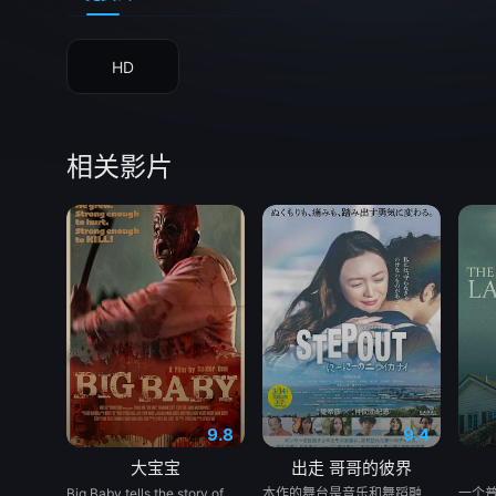
HD
相关影片
9.8
9.4
大宝宝
出走 哥哥的彼界
Big Baby tells the story of Adam Lewis, a successful horror screenwriter struggling for inspiration for his latest script. After a graphic and realistic nightmare of a hulking man dressed in a baby mask and onesie who axe murders his girlfriend Kate in the middle of the night, Adam gets the inspiration he needs for his new screenplay. Excited about the direction his story is taking, he starts losing himself in his script. Things are better than ever for Adam and Kate until “Big Baby” starts appearing in real life and tormenting and killing victims fueled by his own revenge. Characters from Adam’s script begin to pay him visits pleading for their lives, and he quickly realizes he holds their fate in his hands. Power and fear completely consume Adam until his girlfriend Kate is terrified of the man she once loved.
本作的舞台是音乐和舞蹈融入生活的冲绳。与母亲朱音、妹妹舞一起生活的照屋踊，憧憬舞蹈学校的丽莎，开始了舞蹈生涯。朱音为了支撑家数在酒吧工作，不擅长与人打交道的舞总是在学校前专心地注视着哥哥的身影。不久，踊与丽莎组成一对，绽放了她的才能。