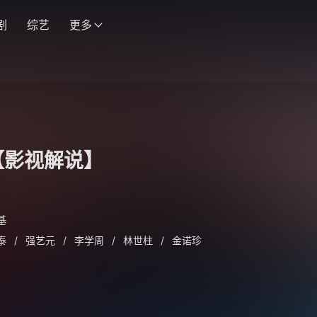
剧
综艺
更多
【影视解说】
基
泰
/
强艺元
/
李学周
/
林世柱
/
金诺珍