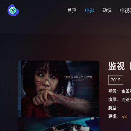
首页
电影
动漫
电视
监视
2019
导演 :
金圣
演员 :
周锡
类型 :
豆瓣 :
7.8