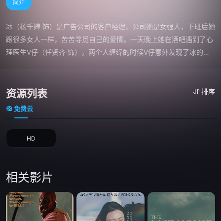
简介
冰（杨千嬅 饰）是广告公司的客户经理，公司她是女强人，下班后她
跟很多女人一样，苦苦寻觅自己的爱情。一天晚上她在酒吧遇到了心
理医生V仔（任贤齐 饰），两个人缠绵的时候V仔意外发现了冰的胸
部有肿块。经医生诊断证实冰真的患上了乳癌，冰大受打击，惧怕自
己因为失去了一边乳房而没有好归宿。

　　自从因为V仔发现自己的病情后，冰就对V仔存在了怨恨，可是V
资源列表
排序
仔也因为她留下了阴影，因此不举。冰差点被朋友骗财，幸好有V仔
免费云
及时解围，之后二人便互相扶持帮助，情愫暗生。冰同时要为是否切
除乳房而烦恼。
HD
相关影片