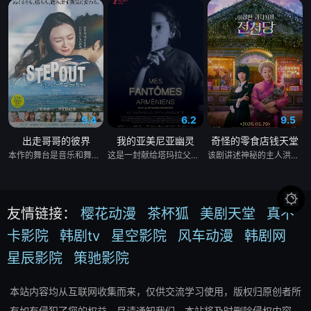
9.4
6.2
9.5
出走哥哥的彼界
我的亚美尼亚幽灵
奇怪的零食店钱天堂
本作的舞台是音乐和舞蹈融入生活的冲绳。与母亲朱音、妹妹舞一起生活的照屋踊，憧憬舞蹈学校的丽莎，开始了舞蹈生涯。朱音为了支撑家数在酒吧工作，不擅长与人打交道的舞总是在学校前专心地注视着哥哥的身影。不久，踊与丽莎组成一对，绽放了她的才能。
这是一封献给塔玛拉父亲的温柔追思信，她的父亲曾是苏联亚美尼亚的电影演员。塔玛拉从小就在电视上目睹了他的风采，而她自己后来也成为了一名电影制作人。影片带领观众进行了一场迷人的梦游，穿越亚美尼亚电影历史的景观。
该剧讲述神秘的主人洪子卖能够实现人们愿望的神秘零食，以及人们来到那里展开一段魔法般的故事。

友情链接：
樱花动漫
茶杯狐
美剧天堂
真不
卡影院
韩剧tv
星空影院
风车动漫
韩剧网
星辰影院
策驰影院
本站内容均从互联网收集而来，仅供交流学习使用，版权归原创者所
有如有侵犯了您的权益，尽请通知我们，本站将及时删除侵权内容。