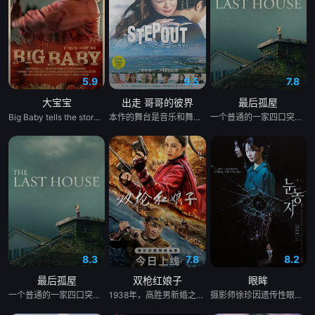
5.9
9.5
7.8
大宝宝
出走 哥哥的彼界
最后孤屋
Big Baby tells the story of Adam Lewis, a successful horror screenwriter struggling for inspiration for his latest script. After a graphic and realistic nightmare of a hulking man dressed in a baby mask and onesie who axe murders his girlfriend Kate in the middle of the night, Adam gets the inspiration he needs for his new screenplay. Excited about the direction his story is taking, he starts losing himself in his script. Things are better than ever for Adam and Kate until “Big Baby” starts appearing in real life and tormenting and killing victims fueled by his own revenge. Characters from Adam’s script begin to pay him visits pleading for their lives, and he quickly realizes he holds their fate in his hands. Power and fear completely consume Adam until his girlfriend Kate is terrified of the man she once loved.
本作的舞台是音乐和舞蹈融入生活的冲绳。与母亲朱音、妹妹舞一起生活的照屋踊，憧憬舞蹈学校的丽莎，开始了舞蹈生涯。朱音为了支撑家数在酒吧工作，不擅长与人打交道的舞总是在学校前专心地注视着哥哥的身影。不久，踊与丽莎组成一对，绽放了她的才能。
一个普通的一家四口突遭诡异变故，被困在自家房屋中超过 1000 天无法出门。在资源消耗殆尽与未知神秘威胁的双重逼迫下，一家人必须想方设法联手求生，打破这间禁锢生命的困局。
8.3
7.8
8.2
最后孤屋
双枪红娘子
眼眸
一个普通的一家四口突遭诡异变故，被困在自家房屋中超过 1000 天无法出门。在资源消耗殆尽与未知神秘威胁的双重逼迫下，一家人必须想方设法联手求生，打破这间禁锢生命的困局。
1938年，高胜男新婚之日，丈夫被日军残害，父辈亦遭屠戮。她举枪聚义，屡袭敌寇威震四方，后得八路军指点决心投身革命。日军欲诱杀高胜男，她孤身赴战舍命换乡亲周全。千钧一发间，八路军突袭而至全歼敌寇，高胜男血染沙场，生死未卜……
摄影师徐珍因遗传性眼病，视力正在一天天衰退。双胞胎妹妹徐仁的离奇死亡，被警方定性为自杀，但她笃定其中另有隐情。不顾身边人的劝阻，徐珍顶着逐渐失明的身体状况，执意追查真相。随着调查深入，一股看不见的力量始终如影随形，不断扭曲她的感知，将她拖入恐惧与偏执的深渊。在彻底坠入黑暗之前，她必须揭开妹妹死亡背后的秘密。