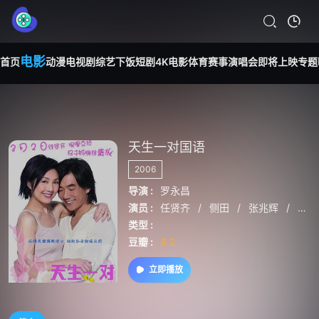
电影
首页
动漫
电视剧
综艺
下饭短剧
4K电影
体育赛事
演唱会
即将上映
专题
天生一对国语
2006
导演 :
罗永昌
演员 :
任贤齐
/
侧田
/
张兆辉
/
杨
类型 :
豆瓣 :
8.2
立即播放