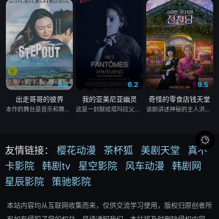
9.4
6.2
9.5
出走哥哥的彼界
我的亚美尼亚幽灵
奇怪的零食店钱天堂
本作的舞台是音乐和舞蹈融入生活的冲绳。与母亲朱音、妹妹舞一起生活的照屋踊，憧憬舞蹈学校的丽莎，开始了舞蹈生涯。朱音为了支撑家数在酒吧工作，不擅长与人打交道的舞总是在学校前专心地注视着哥哥的身影。不久，踊与丽莎组成一对，绽放了她的才能。
这是一封献给塔玛拉父亲的温柔追思信，她的父亲曾是苏联亚美尼亚的电影演员。塔玛拉从小就在电视上目睹了他的风采，而她自己后来也成为了一名电影制作人。影片带领观众进行了一场迷人的梦游，穿越亚美尼亚电影历史的景观。
该剧讲述神秘的主人洪子卖能够实现人们愿望的神秘零食，以及人们来到那里展开一段魔法般的故事。

友情链接：
樱花动漫
茶杯狐
美剧天堂
真不
卡影院
韩剧tv
星空影院
风车动漫
韩剧网
星辰影院
策驰影院
本站内容均从互联网收集而来，仅供交流学习使用，版权归原创者所
有如有侵犯了您的权益，尽请通知我们，本站将及时删除侵权内容。