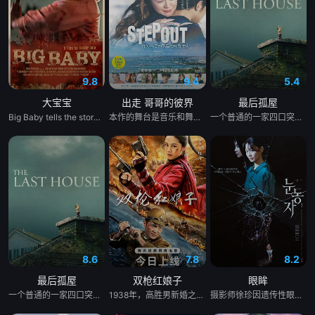
9.8
9.4
5.4
大宝宝
出走 哥哥的彼界
最后孤屋
Big Baby tells the story of Adam Lewis, a successful horror screenwriter struggling for inspiration for his latest script. After a graphic and realistic nightmare of a hulking man dressed in a baby mask and onesie who axe murders his girlfriend Kate in the middle of the night, Adam gets the inspiration he needs for his new screenplay. Excited about the direction his story is taking, he starts losing himself in his script. Things are better than ever for Adam and Kate until “Big Baby” starts appearing in real life and tormenting and killing victims fueled by his own revenge. Characters from Adam’s script begin to pay him visits pleading for their lives, and he quickly realizes he holds their fate in his hands. Power and fear completely consume Adam until his girlfriend Kate is terrified of the man she once loved.
本作的舞台是音乐和舞蹈融入生活的冲绳。与母亲朱音、妹妹舞一起生活的照屋踊，憧憬舞蹈学校的丽莎，开始了舞蹈生涯。朱音为了支撑家数在酒吧工作，不擅长与人打交道的舞总是在学校前专心地注视着哥哥的身影。不久，踊与丽莎组成一对，绽放了她的才能。
一个普通的一家四口突遭诡异变故，被困在自家房屋中超过 1000 天无法出门。在资源消耗殆尽与未知神秘威胁的双重逼迫下，一家人必须想方设法联手求生，打破这间禁锢生命的困局。
8.6
7.8
8.2
最后孤屋
双枪红娘子
眼眸
一个普通的一家四口突遭诡异变故，被困在自家房屋中超过 1000 天无法出门。在资源消耗殆尽与未知神秘威胁的双重逼迫下，一家人必须想方设法联手求生，打破这间禁锢生命的困局。
1938年，高胜男新婚之日，丈夫被日军残害，父辈亦遭屠戮。她举枪聚义，屡袭敌寇威震四方，后得八路军指点决心投身革命。日军欲诱杀高胜男，她孤身赴战舍命换乡亲周全。千钧一发间，八路军突袭而至全歼敌寇，高胜男血染沙场，生死未卜……
摄影师徐珍因遗传性眼病，视力正在一天天衰退。双胞胎妹妹徐仁的离奇死亡，被警方定性为自杀，但她笃定其中另有隐情。不顾身边人的劝阻，徐珍顶着逐渐失明的身体状况，执意追查真相。随着调查深入，一股看不见的力量始终如影随形，不断扭曲她的感知，将她拖入恐惧与偏执的深渊。在彻底坠入黑暗之前，她必须揭开妹妹死亡背后的秘密。