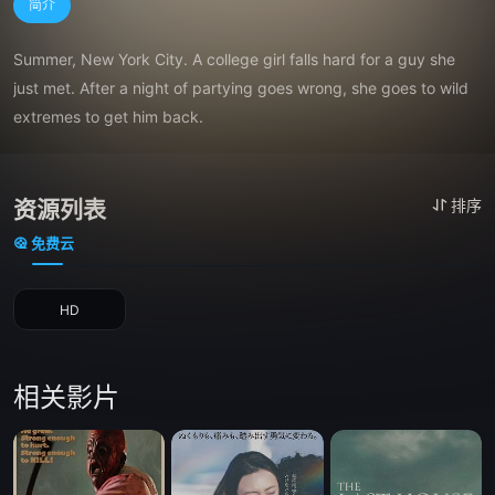
简介
Summer, New York City. A college girl falls hard for a guy she 
just met. After a night of partying goes wrong, she goes to wild 
extremes to get him back.
资源列表
排序
免费云
HD
相关影片