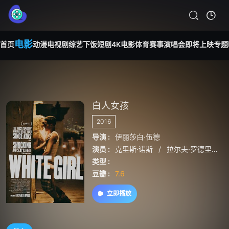
电影
首页
动漫
电视剧
综艺
下饭短剧
4K电影
体育赛事
演唱会
即将上映
专题
白人女孩
2016
导演 :
伊丽莎白·伍德
演员 :
克里斯·诺斯
/
拉尔夫·罗德里格斯
类型 :
豆瓣 :
7.6
立即播放