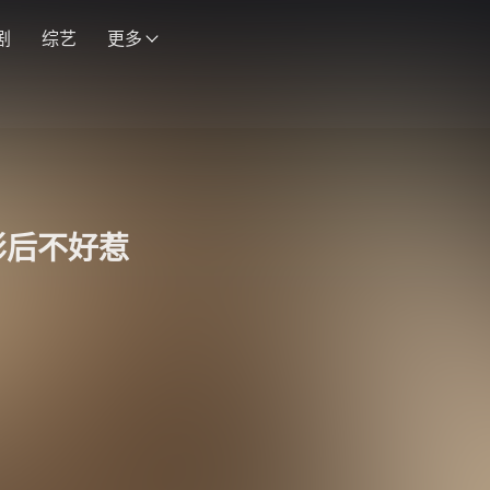
剧
综艺
更多
影后不好惹