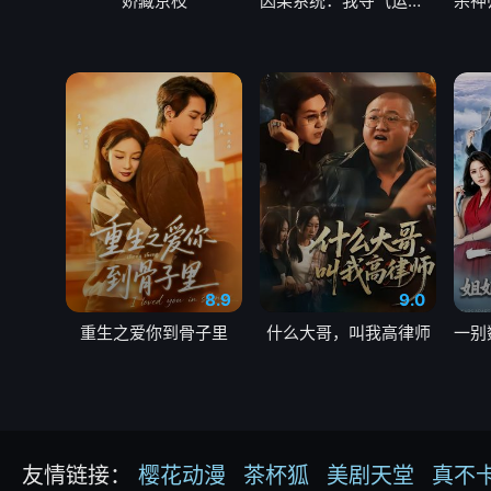
娇藏京枝
因果系统：我夺气运救苍生
8.9
9.0
重生之爱你到骨子里
什么大哥，叫我高律师
友情链接：
樱花动漫
茶杯狐
美剧天堂
真不