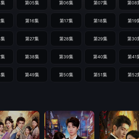
4集
第05集
第06集
第07集
第08
5集
第16集
第17集
第18集
第19
6集
第27集
第28集
第29集
第30
7集
第38集
第39集
第40集
第41
8集
第49集
第50集
第51集
第52
9集
第60集
第61集
第62集
第63
0集
第71集
第72集
第73集
第74
1集
第82集
第83集
第84集
第85