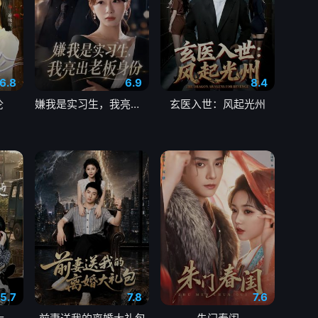
集
第97集
第98集
第99集
6.8
6.9
8.4
沦
嫌我是实习生，我亮出老板身份
玄医入世：风起光州
5.7
7.8
7.6