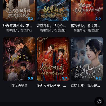
第49集
第50集
第51集
5.2
7.4
9.0
第52集
第53集
第54集
让我替姐养娃，那我直接认亲
妖魔乱世，从掠夺词条开始崛起
蓄谋散伙，前夫哥对我怦然心动
暂无简介，敬请期待
暂无简介，敬请期待
暂无简介，敬请期待
第55集
第56集
第57集
第58集
第59集
第60集
第61集
第62集
第63集
第64集
第65集
第66集
第67集
第68集
第69集
6.6
5.7
9.2
当我遇见你
冷面侯爷反萌差，独宠作精继室啦
结婚七年，我竟是老公小青梅的替身
第70集
第71集
第72集
第73集
第74集
第75集
