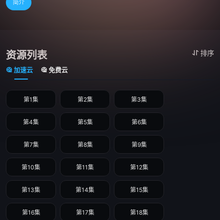
简介
资源列表
排序
加速云
免费云
第1集
第2集
第3集
第4集
第5集
第6集
第7集
第8集
第9集
第10集
第11集
第12集
第13集
第14集
第15集
第16集
第17集
第18集