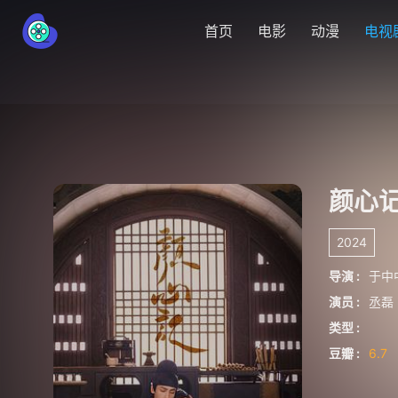
首页
电影
动漫
电视
颜心
2024
导演 :
于中
演员 :
丞磊
类型 :
豆瓣 :
6.7