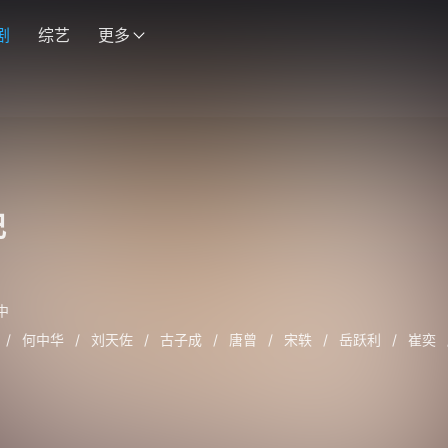
剧
综艺
更多
记
中
/
何中华
/
刘天佐
/
古子成
/
唐曾
/
宋轶
/
岳跃利
/
崔奕