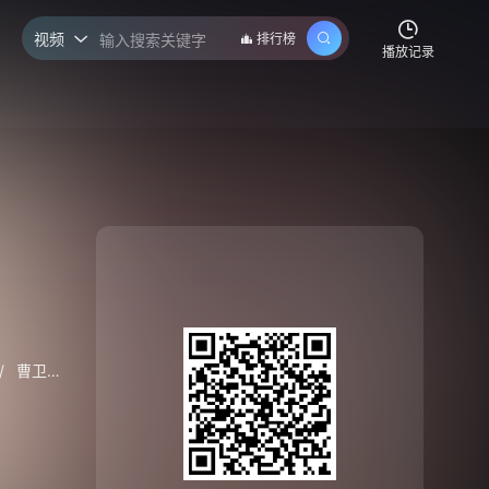
视频
排行榜

播放记录
/
曹卫宇
/
洪尧
/
温峥嵘
/
王一菲
/
管梓净
/
罗云熙
/
苑琼