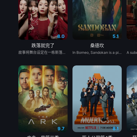
8.0
5.1
跌落就完了
桑德坎
故事将舞台设定在一栋新落成的豪华高级公寓中。主人公月岛明日海（宇垣美里 饰）本以为和丈夫、女儿搬进这里是幸福生活的开始，却没料到在公寓里与曾有宿怨的真宫孔美子（篠田麻里子 饰）狭路相逢。 孔美子表面上是无可挑剔的名媛妈妈，背地里却深藏着难以捉摸的执念与城府。随着两人再度交锋，阶层差距、生活水准以及家庭环境的不同，让妈妈们之间脆弱的关系迅速演变成一场充斥着嫉妒、不伦、背叛与复仇的激烈暗战。
In Borneo, Sandokan is a pirate who lives by the day: he fights only for himself and his crew. But his life changes when he meets Marianne, the beautiful daughter of the British consul in Labuan. It is the beginning of an impossible love affair between two similar souls.
9.7
8.1