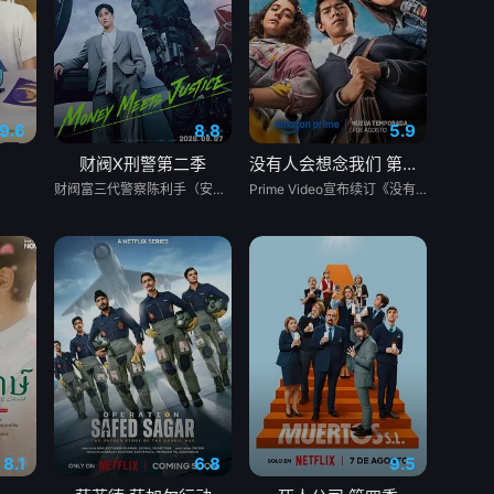
9.6
8.8
5.9
财阀X刑警第二季
没有人会想念我们 第二季
财阀富三代警察陈利手（安普贤 饰）华丽回归，完美蜕变为成熟专业的刑警，继续以财力同实力展开查案历险记。新上司朱惠拉（郑恩彩 饰）空降，两个性格不合的拍挡将联手破案。
Prime Video宣布续订《没有人会想念我们》第二季。
8.1
6.8
9.5