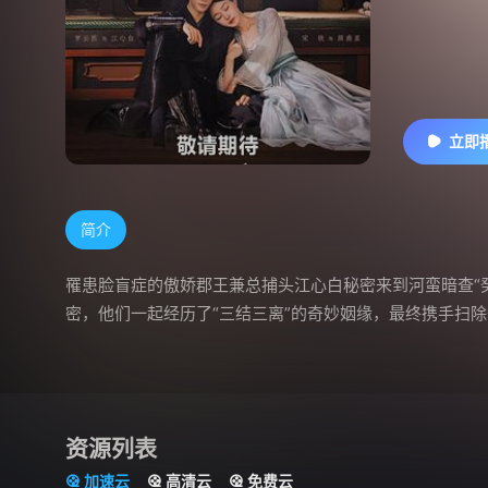
立即
简介
罹患脸盲症的傲娇郡王兼总捕头江心白秘密来到河蛮暗查“
密，他们一起经历了“三结三离”的奇妙姻缘，最终携手扫
资源列表
加速云
高清云
免费云