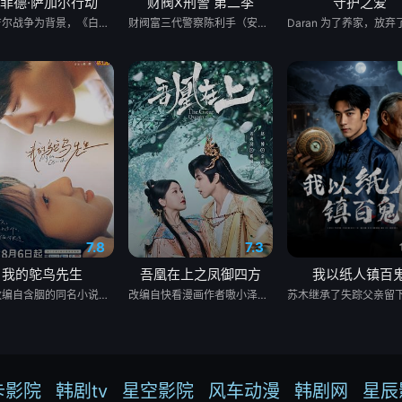
菲德·萨加尔行动
财阀X刑警 第二季
守护之爱
以卡吉尔战争为背景，《白沙行动》讲述了印度空军&quot;金色箭头&quot;第17中队的故事，他们最初的任务是执行照相侦察任务。但当他们的中队长B.S. 达诺亚的僚机飞行员、中队长阿贾伊·阿胡贾被敌人背信弃义地杀害后，他们的角色发生了转变。达诺亚决定不惜一切代价为他的死复仇。他的中队通过领导对巴基斯坦部队的攻击，在世界上任何空军都未曾飞行过的高度进行轰炸，扭转了战争的局势。同时，这也是关于这些战斗机飞行员如何在身体上、精神上和社会层面上进行转变，以付出额外的努力并实现不可能的故事。
财阀富三代警察陈利手（安普贤 饰）华丽回归，完美蜕变为成熟专业的刑警，继续以财力同实力展开查案历险记。新上司朱惠拉（郑恩彩 饰）空降，两个性格不合的拍挡将联手破案。
7.8
7.3
我的鸵鸟先生
吾凰在上之凤御四方
我以纸人镇百
本剧改编自含胭的同名小说，讲述了邻家女孩庞倩（苏晓彤 饰）与童年时因一场意外落下身体残缺的少年顾铭夕（何洛洛 饰）的成长印记与深深联结。两人在命运波折中相互救赎、彼此成长，最终通过一本漫画《我的螃蟹小姐》，揭开埋藏多年的深情。
改编自快看漫画作者嗷小泽的独家连载漫画《吾凰在上》。 现代少女奚圆（姜贞羽 饰）因意外踏入玄机界，继而卷入虎云国内乱的漩涡，身陷重重危机，而在一次次险象环生中，奚圆的真实身份逐渐浮出水面，她体内的凤凰神力也在机缘巧合下被激发觉醒。肩负整个玄机界安危的奚圆将个人的生死抛之脑后挺身而出，勇敢地向至高的神律挑战，并最终凭借自身的聪慧与坚韧守护了玄机界的苍生。
卡影院
韩剧tv
星空影院
风车动漫
韩剧网
星辰