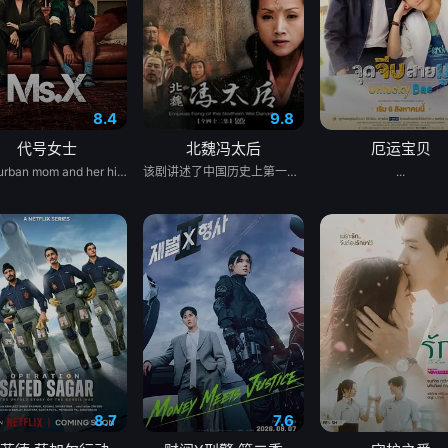
8.4
9.8
代号女士
北魏冯太后
厄运宝贝
A suburban mom and her high school friend plot to frighten her unfaithful husband straight, but their scheme spirals into murder, trapping her between law enforcement, drug lords, and ruthless PTA moms.
该剧讲述了中国历史上第一位政绩卓著的女改革家——北魏冯太后充满传奇色彩的一生。 故事发生在南北朝时期，北方地区的北魏王朝正值太武帝当政。太平真君十年，太武帝颁诏，命大将军冯邈带兵征讨柔然。大臣乙浑以冯邈是降将为由极力反对，左昭仪冯姑出面力挺大将军冯邈，太武帝最终决定仍由冯邈带兵出征。冯邈战败投降，大为震怒的太武帝派乙浑诛杀冯家老小，冯姑的哥哥冯朗也被赐死，冯朗的儿子冯熙因为逃到羌族部落，性命得以保全。冯朗的女儿冯淑仪几经波折，最终以戴罪之身进入皇宫做了一个小奴婢。 少年冯淑仪聪慧机敏，后来成为了少年皇子拓跋浚的伴读。公元452年，年仅13岁的拓跋浚称帝，成为历史上的文成帝。冯淑仪被选为贵人，并最终成为母仪天下的皇后。柔然进犯北魏，文成帝提出比武选将，冯皇后借机召回躲藏在羌族部落的哥哥冯熙。在比武大会上，女扮男装、替父从军的花木兰和冯熙脱颖而出，最终冯熙被任命为先锋，他率部与柔然军队交战，大获全胜，冯家兄妹终于洗刷掉了冯家的耻辱。文成帝打算兴建云岗石窟，得到冯皇后支持的昙曜最终领命开凿佛窟。 文成帝驾崩，火祭之时，冯皇后纵身火海，幸被侍官李弈救出。在众臣的帮助下，冯太后一举铲除了阴谋篡权的乙浑。少年献文帝继位后，冯皇后被尊为冯太后，首次临朝称制。献文帝长大成人，冯太后还政于朝，开始全心教导太子拓跋宏。公元471年，5岁的孝文帝拓跋宏登基，公元476年，冯太后二次临朝称制。冯太后是一位开明的政治家，她鼓励孝文帝矢志改革，富国强兵。在冯皇后的引导和全力支持下，孝文帝颁布实施了《三长制》和《均田制》。在这些改革措施的激励下，北魏王朝国力日渐强大，经济和文化都有了空前的发展。
...
8.7
7.6