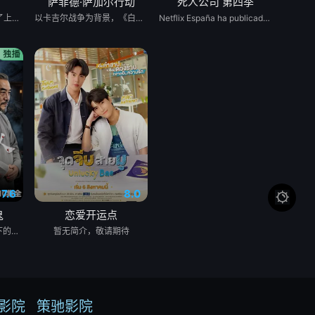
萨菲德·萨加尔行动
死人公司 第四季
Daran 为了养家，放弃了上大学的梦想，高中毕业后便开始工作。然而，她一直难以找到稳定的工作，最终只能在一家广播电视公司担任保安。 命运弄人，她在那里重逢了高中时期深爱的前男友 Rangsiman。如今的 Rangsiman 已经成为电视台的高层主管，事业有成，并且已经与另一位女性订婚。 年轻时，两人曾深爱彼此，却因为误会和彼此隐瞒的秘密而分手。多年后再次相遇，Rangsiman 发现自己始终无法忘记 Daran。他想知道，当年她为什么突然离开自己，以及这些年她究竟经历了什么，才会走到今天这一步。 随着真相一点点揭开，两人不得不面对过去的伤痛、彼此的愧疚，以及现实中的重重阻碍，包括 Rangsiman 的婚约。
以卡吉尔战争为背景，《白沙行动》讲述了印度空军&quot;金色箭头&quot;第17中队的故事，他们最初的任务是执行照相侦察任务。但当他们的中队长B.S. 达诺亚的僚机飞行员、中队长阿贾伊·阿胡贾被敌人背信弃义地杀害后，他们的角色发生了转变。达诺亚决定不惜一切代价为他的死复仇。他的中队通过领导对巴基斯坦部队的攻击，在世界上任何空军都未曾飞行过的高度进行轰炸，扭转了战争的局势。同时，这也是关于这些战斗机飞行员如何在身体上、精神上和社会层面上进行转变，以付出额外的努力并实现不可能的故事。
Netflix España ha publicado en redes sociales una foto en el set de maquillaje de &#39;Muertos S.L.&#39; protagonizada por Laura Caballero y el actor Carlos Areces Torregrosers, tenemos buenas noticias para vosotros. Laura y Alberto Caballero siguen de dulce y confirman que habrá cuarta temporada de &#39;Muertos S.L.&#39;, una de las grandes ficciones españolas en el género de la comedia, que llegó a Netflix este verano tras dos primeras temporadas bajo el sello de Movistar Plus+. La propia directora ha protagonizado el anuncio junto al gran actor y protagonista de la serie, Carlos Areces, corroborando que habrá más aventuras de los empleados de la Funeraria Torregrosa.
7.6
8.0

鬼
恋爱开运点
苏木继承了失踪父亲留下的白事馆，本想低调扎纸维生，却因一具流血的新娘纸人卷入了一场跨越十年的惊天阴谋。这纸人身上，竟贴着父亲消失前的绝命符箓。为了寻找父亲，苏木手持家传罗盘，独闯古镇鬼婚宴，掌扇招魂神棍。深陷租界纸域大楼，反杀吸血资本家。最终踏入生人勿近的封门村，揭开百人活尸背后的血泪冤案。随着三块罗盘碎片合一，当年的背叛者，父亲的结拜兄弟王叔现身夺宝。王叔布下万怨噬魂阵，欲将苏木炼成杀戮傀儡。生死关头，苏木觉醒苏家至高血脉，融合父亲残魂，引九霄神雷荡平邪祟。你以为苏家扎的是纸，不，扎的是这世间的公道。从此，苏木手持罗盘，行走阴阳，开启了一段热血又诡异的捉鬼传奇。
暂无简介，敬请期待
影院
策驰影院