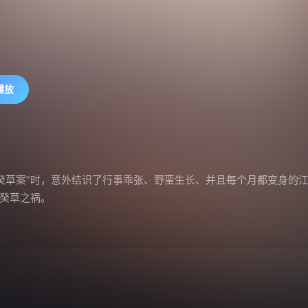
播放
癸草案”时，意外结识了行事乖张、野蛮生长、并且每个月都变身的
除癸草之祸。