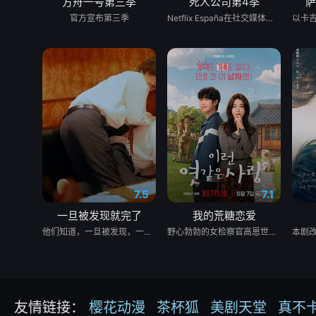
方舟一号第三季
死人公司第4季
萨
官方宣布第三季
Netflix España在社交媒体上发布了一张由Laura Caballero和演员Carlos Arces Torregrosers主演的“Muertos S.L.”化妆套装中的照片，我们有好消息要告诉你们。劳拉和阿尔贝托·卡瓦列罗仍然很甜蜜，他们证实将有第四季的《死亡S.L.》，这是西班牙喜剧流派中最伟大的小说之一，在Movistar Plus+的标志下的前两季之后，于今年夏天登陆Netflix。导演本人与该系列的伟大演员兼主角卡洛斯·阿雷塞斯一起主演了这一宣布，证实托雷格罗萨殡仪馆的员工将有更多的冒险经历。
7.5
7.1
一旦被发现就完了
我的荒糖恋爱
他们知道，一旦被发现，一切都会结束。 一对高中情侣努力守护他们的秘密恋情， 在嫉妒、误解和被发现的恐惧中艰难前行。 他们的爱情始于学校空无一人的体育器材室。 他们立下一个约定： 「如果有人发现我们的关系，我们就分手。」 他们相爱——却不得不隐藏。 一个关于两个少年在冲突、距离与脆弱中学会爱的动人成长故事。
野心勃勃的女检察官高恩世（贺营 饰）意外失忆，住进拳击教练张泰河（丁海寅 饰）家中，对方还自称是她的男友。这段剪不断理还乱的棘手关系，能发展成一段真爱吗？
友情链接：
樱花动漫
茶杯狐
美剧天堂
真不