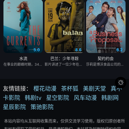
5.0
8.6
6.2
水流
巴兰：少年寻踪
契约约会
在事业的巅峰时期，34岁的阿根廷造型师丽娜在瑞士的一场颁奖典礼后，被一种突如其来的冲动驱使。回到布宜诺斯艾利斯后，她什么也没说，但她内心深处似乎发生了某种变化——这种变化是安静且无形的，它悄然地解开了她以为自己早已抛在脑后的过去。
影片讲述了一位少年在动荡的童年中长大，母亲又突然失踪后，他踏上了寻母之旅。这不仅是对母亲下落的追寻，更是他探寻身世真相、寻求内心释怀的过程。
莎莉是博沃食品公司的食品分析师，如今陷入财务困境，她答应为挚友雅斯敏牵线搭桥，为她安排相亲。原来，雅斯敏的约会对象是乌塔玛，博沃食品公司的继承人，名声赫赫。乌塔玛本人也是在祖父博沃的坚持下才答应了相亲。乌塔玛要求莎莉继续这场相亲闹剧，以克服艾扬·博沃坚持要撮合的麻烦。现在，莎莉必须设法解决家庭经济问题，隐瞒自己博沃食品公司员工的身份，并成为乌塔玛的约会对象。

友情链接：
樱花动漫
茶杯狐
美剧天堂
真不
卡影院
韩剧tv
星空影院
风车动漫
韩剧网
星辰影院
策驰影院
本站内容均从互联网收集而来，仅供交流学习使用，版权归原创者所
有如有侵犯了您的权益，尽请通知我们，本站将及时删除侵权内容。