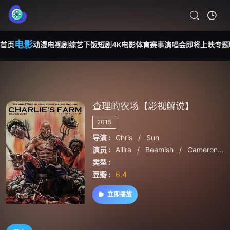
电影
首页
动漫
电视剧
综艺
下饭短剧
4K电影
体育赛事
演唱会
即将上映
专题
查理的农场【影视解说】
2015
导演 :
Chris
/
Sun
演员 :
Allira
/
Beamish
/
Cameron
/
类型 :
豆瓣 :
6.4
立即播放