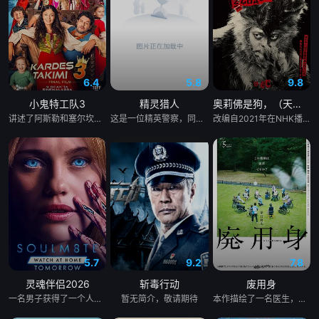
6.4
5.8
9.8
小鬼特工队3
精灵猎人
奥莉佛是狗，（天哪！！）这家伙电影版
讲述了阿斯勒和塞尔坎在休产假期间接到紧急电话，被迫穿越时空，带着孩子们踏上迄今为止最具挑战性的任务。
这是一位精英警察，同时也是精灵猎手。在调查一系列血腥谋杀案的过程中，他面临着来自超自然界的威胁。为了维护两个世界的平衡，他必须与精灵之王展开一场激烈的战斗。
改编自2021年在NHK播出的同名剧集，只有狭间县警鉴识科警犬组的训犬员青叶一平（池松壮亮 饰）能够看到自己的警犬搭档奥莉佛（小田切让 饰）是一个沉溺于烟酒和女色的中年大叔，穿着狗狗布偶装（在其他人眼里，他是一只普通的狗）。
5.7
9.2
7.8
灵魂伴侣2026
斩毒行动
废用身
一名男子获得了一个人工智能机器人，以应对刚刚去世的妻子的去世。 为了创造一个真正有知觉的伴侣，他无意中把一个无害的爱情机器人变成了一个致命的灵魂伴侣。
暂无简介，敬请期待
本作描绘了一名医生，因一种围绕“废用身”——因瘫痪等原因已无恢复可能的四肢——的治疗方法，而一步步踏入在追求理想的理性与疯狂之间摇摆的危险领域。在某座城镇的日间照护中心里，一种突破性的疗法在老年人之间悄然流传：对患者进行废用身切除后，不仅“身体和心情都变轻松了”，甚至“原本严厉的性格也变得温和”，出现了看似积极的副作用。听闻此事的编辑矢仓察觉到其可能为老年医疗带来革命性变革，遂向开发该疗法的院长漆原提出出书邀约。然而，关于该照护中心的内部举报被泄露至周刊杂志，加之患者家中发生的一起事件，事态骤然逆转，真相逐渐陷入黑暗。 本片改编自久坂部羊的同名原著小说。