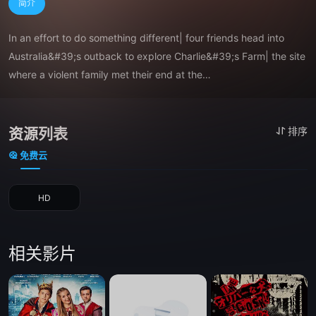
简介
In an effort to do something different| four friends head into 
Australia&#39;s outback to explore Charlie&#39;s Farm| the site 
where a violent family met their end at the

　　hands of an angry mob. Despite all warnings| they persist in 
their horror-seeking adventure.
资源列表
排序
免费云
HD
相关影片