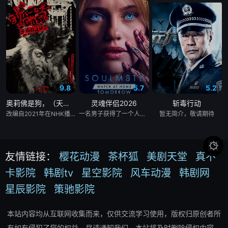
9.8
5.7
5.2
奥莉佛是狗，（天哪！！）这家伙电影版
灵魂伴侣2026
斩毒行动
改编自2021年在NHK播出的同名剧集，只有狭间县警鉴识科警犬组的训犬员青叶一平（池松壮亮 饰）能够看到自己的警犬搭档奥莉佛（小田切让 饰）是一个沉溺于烟酒和女色的中年大叔，穿着狗狗布偶装（在其他人眼里，他是一只普通的狗）。
一名男子获得了一个人工智能机器人，以应对刚刚去世的妻子的去世。 为了创造一个真正有知觉的伴侣，他无意中把一个无害的爱情机器人变成了一个致命的灵魂伴侣。
暂无简介，敬请期待

友情链接：
樱花动漫
茶杯狐
美剧天堂
真不
卡影院
韩剧tv
星空影院
风车动漫
韩剧网
星辰影院
策驰影院
本站内容均从互联网收集而来，仅供交流学习使用，版权归原创者所
有如有侵犯了您的权益，尽请通知我们，本站将及时删除侵权内容。