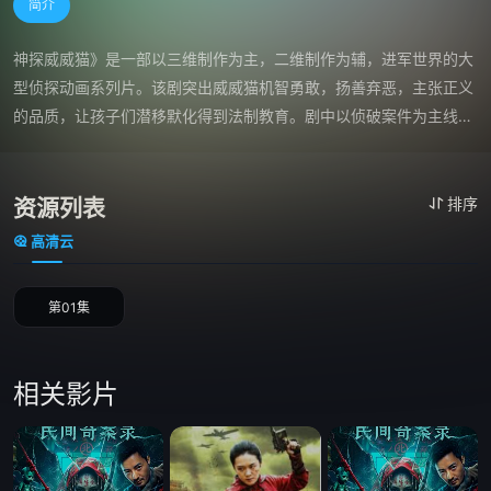
简介
神探威威猫》是一部以三维制作为主，二维制作为辅，进军世界的大
型侦探动画系列片。该剧突出威威猫机智勇敢，扬善弃恶，主张正义
的品质，让孩子们潜移默化得到法制教育。剧中以侦破案件为主线，
巧妙把日常生活小常识，科普知识等穿播在故事当中，既让孩子们学
到知识，又开发了智力，剧情融悬念、推理、趣味为一体，启发培养
孩子们的想像力和逻辑思维能力，强化孩子们的脑筋急转弯。
资源列表
排序
高清云
第01集
相关影片