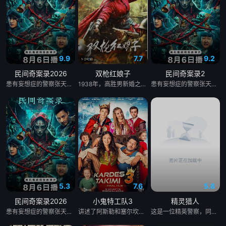
9.9
7.7
9.2
民间奇案录2026
双枪红娘子
民间奇案录2
患有妄想症的警察张天盛遇上一起离奇的神像杀人事件，勘案过程中，牵引出“婴胎报仇”，“娘娘索命”等一连串妖异事件，张天盛虽被种种诡怪幻象阻碍，却坚信这是藏在迷信后的人为诡计，勇于向封建传统宣战，敢于破除流传已久的迷信糟粕，最终，在战胜妄想症的同时，成功还原真相，伸张正义。
1938年，高胜男新婚之日，丈夫被日军残害，父辈亦遭屠戮。她举枪聚义，屡袭敌寇威震四方，后得八路军指点决心投身革命。日军欲诱杀高胜男，她孤身赴战舍命换乡亲周全。千钧一发间，八路军突袭而至全歼敌寇，高胜男血染沙场，生死未卜……
患有妄想症的警察张天盛遇上一起离奇的神像杀人事件，勘案过程中，牵引出“婴胎报仇”，“娘娘索命”等一连串妖异事件，张天盛虽被种种诡怪幻象阻碍，却坚信这是藏在迷信后的人为诡计，勇于向封建传统宣战，敢于破除流传已久的迷信糟粕，最终，在战胜妄想症的同时，成功还原真相，伸张正义。
5.3
7.6
5.8
民间奇案录2026
小鬼特工队3
精灵猎人
患有妄想症的警察张天盛遇上一起离奇的神像杀人事件，勘案过程中，牵引出“婴胎报仇”，“娘娘索命”等一连串妖异事件，张天盛虽被种种诡怪幻象阻碍，却坚信这是藏在迷信后的人为诡计，勇于向封建传统宣战，敢于破除流传已久的迷信糟粕，最终，在战胜妄想症的同时，成功还原真相，伸张正义。
讲述了阿斯勒和塞尔坎在休产假期间接到紧急电话，被迫穿越时空，带着孩子们踏上迄今为止最具挑战性的任务。
这是一位精英警察，同时也是精灵猎手。在调查一系列血腥谋杀案的过程中，他面临着来自超自然界的威胁。为了维护两个世界的平衡，他必须与精灵之王展开一场激烈的战斗。