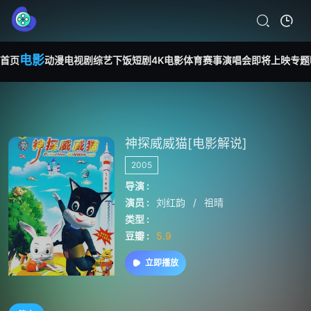
电影
首页
动漫
电视剧
综艺
下饭短剧
4K电影
体育赛事
演唱会
即将上映
专题
神探威威猫[电影解说]
2005
导演 :
演员 :
刘红韵
/
祖晴
类型 :
豆瓣 :
5.9
立即播放