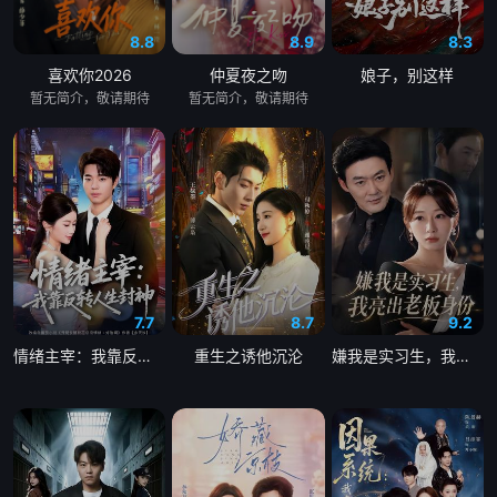
8.8
8.9
8.3
喜欢你2026
仲夏夜之吻
娘子，别这样
暂无简介，敬请期待
暂无简介，敬请期待
7.7
8.7
9.2
情绪主宰：我靠反转人生封神
重生之诱他沉沦
嫌我是实习生，我亮出老板身份