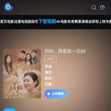
下饭短剧
首页
电影
动漫
电视剧
综艺
4K电影
体育赛事
演唱会
即将上映
专
妈妈，再爱我一次88
2024
导演 :
演员 :
类型 :
豆瓣 :
7.5
立即播放