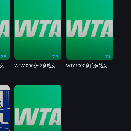
7.5
7.3
7.1
WTA1000多伦多站女单第一轮 马里诺0-2森梅兹20260804
WTA1000多伦多站女单第二轮 卡萨金娜1-2莱巴金娜20260806
WTA1000多伦多站女单第二轮 扎拉祖阿0-2费尔南德斯20260806