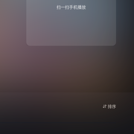
扫一扫手机播放
排序