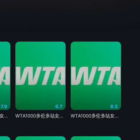
7.9
6.7
8.5
WTA1000多伦多站女单第二轮 贝莱克0-2斯瓦泰克20260805
WTA1000多伦多站女单第二轮 戴伊0-2高芙20260806
WTA1000多伦多站女单第二轮 帕克斯1-2伊埃拉20260806