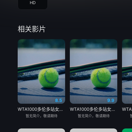
HD
相关影片
8.5
9.9
WTA1000多伦多站女单第二轮：戴伊VS高芙
WTA1000多伦多站女单第二轮：帕克斯VS伊埃拉
暂无简介，敬请期待
暂无简介，敬请期待