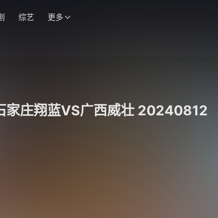
剧
综艺
更多
 石家庄翔蓝VS广西威壮 20240812