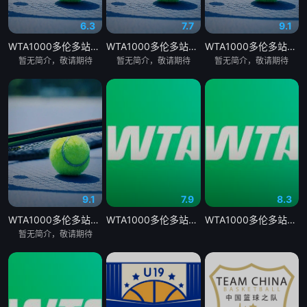
6.3
7.7
9.1
WTA1000多伦多站女单第二轮：戴伊VS高芙
WTA1000多伦多站女单第二轮：帕克斯VS伊埃拉
WTA1000多伦多站女单第二轮：扎拉祖阿VS费尔南德斯
暂无简介，敬请期待
暂无简介，敬请期待
暂无简介，敬请期待
9.1
7.9
8.3
WTA1000多伦多站女单第二轮：卡萨金娜VS莱巴金娜
WTA1000多伦多站女单第二轮 贝莱克0-2斯瓦泰克20260805
WTA1000多伦多站女单第二轮 戴伊0-2高芙20260806
暂无简介，敬请期待