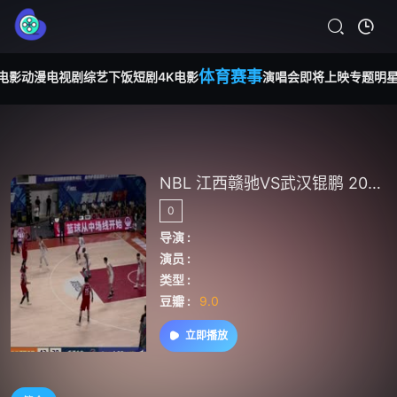
体育赛事
电影
动漫
电视剧
综艺
下饭短剧
4K电影
演唱会
即将上映
专题
明
NBL 江西赣驰VS武汉锟鹏 20240728
0
导演 :
演员 :
类型 :
豆瓣 :
9.0
立即播放