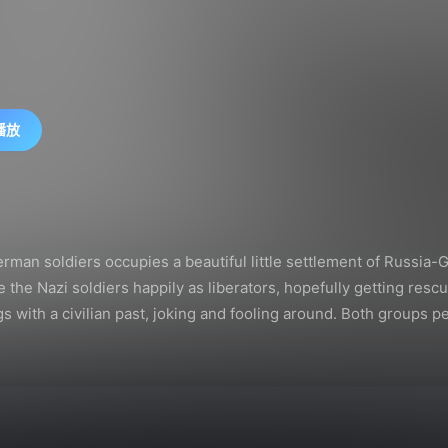
播放
erman soldiers occupies a beautiful little settlement of Russi
e the Nazi soldiers happily as liberators, hopefully getting re
 with a civilian past, joking and fooling around. Both groups pe
by the Nazi officer, and in return the officer gets killed in sel
ly German soldiers start to torture and execute each other. Like
 brutal killers, committing crimes they surely won't tell their 