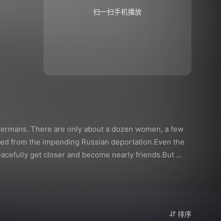
扫一扫手机播放
a-Germans. There are only about a dozen women, a few 
scued from the impending Russian deportation.Even the 
acefully get closer and become nearly friends.But 
f-defense by another settler. Now the situation 
 in a counting-out rhyme, one by one of both sides 
grandchildren...
排序