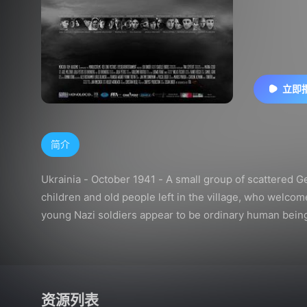
立即
简介
Ukrainia - October 1941 - A small group of scattered G
children and old people left in the village, who welcom
young Nazi soldiers appear to be ordinary human beings
then there happens an assault a young woman gets killed 
changes, the villagers and the former seemingly friend
drops down dead.Soldiers and civilians become cruel and
资源列表