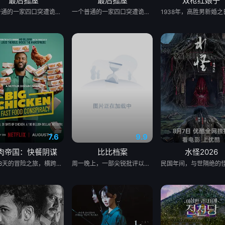
最后孤屋
最后孤屋
双枪红娘子
一个普通的一家四口突遭诡异变故，被困在自家房屋中超过 1000 天无法出门。在资源消耗殆尽与未知神秘威胁的双重逼迫下，一家人必须想方设法联手求生，打破这间禁锢生命的困局。
一个普通的一家四口突遭诡异变故，被困在自家房屋中超过 1000 天无法出门。在资源消耗殆尽与未知神秘威胁的双重逼迫下，一家人必须想方设法联手求生，打破这间禁锢生命的困局。
7.6
9.9
肉帝国：快餐阴谋
比比档案
水怪2026
为期28天的冒险之旅，横跨英美两地，仅以炸鸡为食，探究人们对炸鸡的渴望以及产业背后的力量！
周一晚上，一部尖锐批评以色列总理内塔尼亚胡(Benjamin Netanyahu)的纪录片在多伦多一所爆满的房子前首映，这是TIFF历史上最具爆炸性的纪录片之一，尽管内塔尼亚胡做了最后的努力加以阻止。 由亚历克斯·吉布尼(Alex Gibney)制作、亚历克西斯·布鲁姆(Alexis Bloom)执导的《比比档案》(Bibi Files)包含了内塔尼亚胡因腐败指控接受以色列警方审讯的从未公开的视频，这一调查导致内塔尼亚胡在2019年被起诉。在去年年底泄露给吉布尼的一段视频中，可以看到内塔尼亚胡与审讯人员发生争执，否认他不当接受了包括好莱坞制片人阿农·米尔坎和拉斯维加斯赌场大亨谢尔登·阿德尔森在内的富有支持者的昂贵礼物。警方讯问米尔坎、阿德尔森以及内塔尼亚胡的妻子萨拉和长子亚伊尔的视频也被泄露给吉布尼，并在纪录片中占据重要位置。 周一早些时候，耶路撒冷地方法院驳回了内塔尼亚胡将该片从TIFF放映名单上撤下的企图。总理在诉讼中称，在影片中出演的调查记者、纪录片制片人之一拉维夫·德鲁克(Raviv Drucker)泄露视频违反了以色列法律。但没有证据表明德鲁克是泄密的幕后主使，在首映后，吉布尼明确表示，他不会确定是谁给了他这些材料。在这一点上，他只会说，“一个线人来找我说，‘我有一些录像带’——你在这里看到的审讯视频——‘我想你会对它们感兴趣，也许你可以把它们拍成电影。’”这是在2023年末。我找到了。我看着他们，印象非常深刻。”他说，后来他找了布鲁姆来导演这部电影，布鲁姆曾与他合作过之前的项目。 在纪录片中看到的视频中，紧张的内塔尼亚胡僵硬地坐在桌子后面，面对着至少三名审讯者。当被问及他是否强迫朋友们用高级香槟和顶级雪茄(每盒1000美元)奖励他，以及他是否知道他的妻子收到了米尔坎送的价值4.2万美元的宝石手镯作为礼物时，他经常回答:“我不记得了”。(在影片后期，内塔尼亚胡的朋友谈到他对人名和细节的惊人记忆，含蓄地质疑他在审讯过程中的诚实程度)。 为了这部电影，布鲁姆采访了记者德鲁克，以及其他反对内塔尼亚胡右翼政治的以色列知名人士，还有总理的前家庭工作人员，甚至还有一位老朋友变成的批评者，他说内塔尼亚胡“左倾右倾”。这些观察人士不仅指责内塔尼亚胡严重腐败，还声称他对以色列司法进行了一项极具争议的改革，以逃避司法审判。这部电影表明，针对拟议的司法改革的大规模公众抗议分散了以色列的防御姿态，使该国容易受到哈马斯10月7日野蛮偷袭的攻击。 影片中的几位观察人士声称，内塔尼亚胡对哈马斯采取了“全面胜利”的政策，部分原因是为了安抚他的内阁中极右翼成员，他需要他们的支持才能保持执政联盟的团结。最令人震惊的是，这部纪录片显示，内塔尼亚胡玩忽地抛弃了仍被哈马斯扣押的人质，优先考虑继续袭击，而不是可能导致人质获释的停火谈判。“一场永远的战争符合他的利益，”一位评论家在影片中说——意思是，以色列处于战争状态的时间越长，内塔尼亚胡面临起诉的可能性就越小。另一位观察家评论道:“他想要不稳定。在某种程度上，他需要它。” 如果这幅画像还不够负面的话，布鲁姆告诉TIFF的观众，她从内塔尼亚胡的许多内部人士那里听到了私下谴责他的声音。 “我和内塔尼亚胡非常亲近的人谈过，包括他的前幕僚长，以色列情报机构的前负责人，所有这些身居高位的肌肉发达的人，他们私下和我谈了好几个小时，好几个小时，很多次……他们会说，‘他做的事太可怕了。他太不诚实了，’”布鲁姆回忆道。他说:“他们对内塔尼亚胡的不诚实有着强烈的感觉，以至于他们和我在耶路撒冷的大卫王酒店坐在一起，谈了三个小时，然后什么也没在公开场合说。我认为这是对责任的一种(贬损)。”导演的最后一句话赢得了观众的热烈掌声。 当影片的字幕滚动时，部分观众起立鼓掌(可能占观众总数的三分之一到二分之一)。许多观众似乎对影片对内塔尼亚胡的批评表示同情;一个人打断了问答环节，说:“拿着这部电影，把它空投到以色列上空。因为，否则，我担心人们无法在那里看到它。” 但其他人似乎对吉布尼在谈到内塔尼亚胡时说的话持不同意见。吉布尼说，“我从来没有在这个人身上看到过如此严重的道德腐败。”听了这话，听众中的一个人喊道:“顺便说一下，他还没有被判有罪。”内塔尼亚胡应该在明年接受腐败指控的审判，尽管影片指出，他的法律团队正试图推迟审判，因为总理正在打仗。“他还没有被判有罪，”那人重复道，“所以请准确无误地说。他还没有被判有罪。” 吉布尼绝不是一个畏畏缩缩的人，他反驳道:“我相信我说的是‘道德败坏’。’”TIFF首席纪录片制作人汤姆·鲍尔斯(Thom Powers)主持了问答环节，然后插嘴说:“如果我能要求影院保持秩序就好了。” 《比比档案》(标题指的是内塔尼亚胡的昵称“比比”)正在寻求发行。从技术上讲，它是一部正在进行中的作品，但在介绍这部电影时，鲍尔斯说，除了色彩校正和其他相对美观的后期制作之外，它已经完成了。布鲁姆一直在制作这部电影，直到最后一刻，他还加入了内塔尼亚胡最近在美国国会联席会议上讲话的摘录。她说，既然电影已经举行了全球首映，她将考虑可能的修改。 吉布尼说:“我想说的是，在巨大的压力和极高的速度下，亚历克西斯和他的团队非常迅速地完成了这部电影。”“有那么一刻，你想看这部电影，然后说，‘这能不能有点不同?会有一点不同吗?’但是这部电影是否会改变，或者如何改变，完全取决于亚历克西斯。” 吉布尼说，他希望《比比档案》在TIFF首映，这样潜在的买家就能在节日氛围中看到它。他表示，希望能在短期内将其捡起并及时释放。