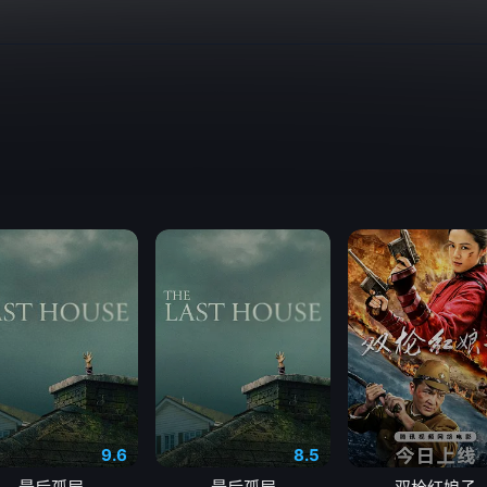
9.6
8.5