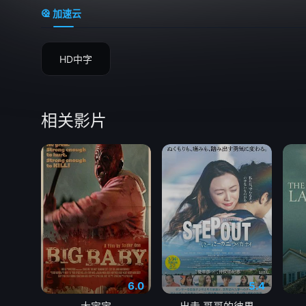
加速云
HD中字
相关影片
6.0
5.4