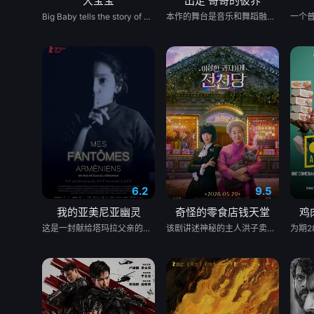
大宝宝
出走 哥哥的彼界
Big Baby tells the story of Adam Lewis, a successful horror screenwriter struggling for inspiration for his latest script. After a graphic and realistic nightmare of a hulking man dressed in a baby mask and onesie who axe murders his girlfriend Kate in the middle of the night, Adam gets the inspiration he needs for his new screenplay. Excited about the direction his story is taking, he starts losing himself in his script. Things are better than ever for Adam and Kate until “Big Baby” starts appearing in real life and tormenting and killing victims fueled by his own revenge. Characters from Adam’s script begin to pay him visits pleading for their lives, and he quickly realizes he holds their fate in his hands. Power and fear completely consume Adam until his girlfriend Kate is terrified of the man she once loved.
本作的舞台是音乐和舞蹈融入生活的冲绳。与母亲朱音、妹妹舞一起生活的照屋踊，憧憬舞蹈学校的丽莎，开始了舞蹈生涯。朱音为了支撑家数在酒吧工作，不擅长与人打交道的舞总是在学校前专心地注视着哥哥的身影。不久，踊与丽莎组成一对，绽放了她的才能。
6.2
9.5
我的亚美尼亚幽灵
奇怪的零食店钱天堂
鸡
这是一封献给塔玛拉父亲的温柔追思信，她的父亲曾是苏联亚美尼亚的电影演员。塔玛拉从小就在电视上目睹了他的风采，而她自己后来也成为了一名电影制作人。影片带领观众进行了一场迷人的梦游，穿越亚美尼亚电影历史的景观。
该剧讲述神秘的主人洪子卖能够实现人们愿望的神秘零食，以及人们来到那里展开一段魔法般的故事。