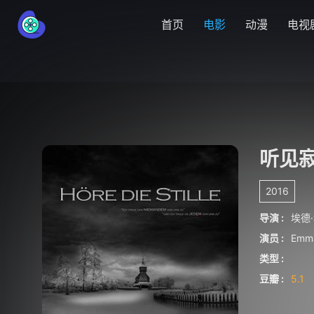
首页
电影
动漫
电视
听见
2016
导演 :
埃德
演员 :
Emm
类型 :
豆瓣 :
5.1