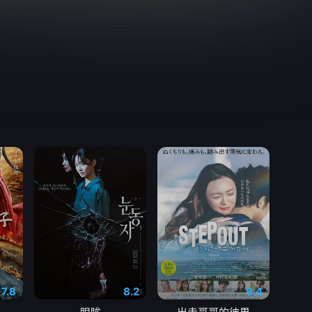
7.8
8.2
9.4