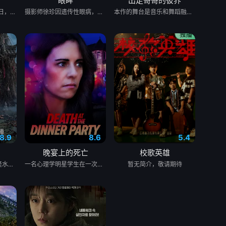
眼眸
出走哥哥的彼界
1938年，高胜男新婚之日，丈夫被日军残害，父辈亦遭屠戮。她举枪聚义，屡袭敌寇威震四方，后得八路军指点决心投身革命。日军欲诱杀高胜男，她孤身赴战舍命换乡亲周全。千钧一发间，八路军突袭而至全歼敌寇，高胜男血染沙场，生死未卜……
摄影师徐珍因遗传性眼病，视力正在一天天衰退。双胞胎妹妹徐仁的离奇死亡，被警方定性为自杀，但她笃定其中另有隐情。不顾身边人的劝阻，徐珍顶着逐渐失明的身体状况，执意追查真相。随着调查深入，一股看不见的力量始终如影随形，不断扭曲她的感知，将她拖入恐惧与偏执的深渊。在彻底坠入黑暗之前，她必须揭开妹妹死亡背后的秘密。
本作的舞台是音乐和舞蹈融入生活的冲绳。与母亲朱音、妹妹舞一起生活的照屋踊，憧憬舞蹈学校的丽莎，开始了舞蹈生涯。朱音为了支撑家数在酒吧工作，不擅长与人打交道的舞总是在学校前专心地注视着哥哥的身影。不久，踊与丽莎组成一对，绽放了她的才能。
8.9
8.6
5.4
晚宴上的死亡
校歌英雄
民国年间，与世隔绝的怪水村被湖中“水猴子”所扰。此物实为濒危水栖人猿，能模仿人言诱杀村民。少年水生幼年目睹父亲惨死其手，自此深陷恐惧。村中长老三叔公借祭祀之名行愚昧统治，以活人献祭暂息水怪，却埋下更深祸根。连年暴雨与人为侵扰激怒水猴子，袭击频发。当香兰之弟被食、其父莫叔反抗被杀，香兰决意以身献祭复仇。水生幡然觉醒，不再逃避，联合青年村民布设机关陷阱，假借献祭诱敌。恶战后水怪被擒，却于庆功夜破笼而出，血洗村庄，三叔公亦命丧其口。村民终于醒悟：迷信退让换不来平安。水生断发持叉，率众设伏，以智慧与血勇将水怪斩杀。晨光中，他与香兰相扶而立，唯有直面恐惧、团结抗争，方能驱散千年阴霾，重获新生。
一名心理学明星学生在一次教师派对上死亡后，安德莉亚·吉布斯和她的儿子伊桑被卷入了著名教授艾伦·杰克逊的危险操纵之中——一个不惜一切代价掩盖真相的人。
暂无简介，敬请期待