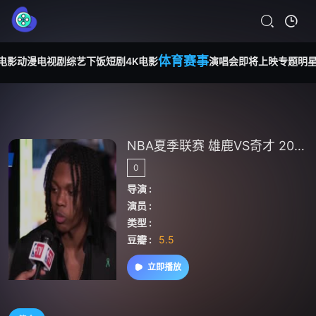
体育赛事
电影
动漫
电视剧
综艺
下饭短剧
4K电影
演唱会
即将上映
专题
明
NBA夏季联赛 雄鹿VS奇才 20240721
0
导演 :
演员 :
类型 :
豆瓣 :
5.5
立即播放