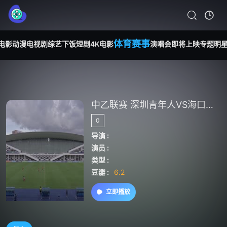
体育赛事
电影
动漫
电视剧
综艺
下饭短剧
4K电影
演唱会
即将上映
专题
明
中乙联赛 深圳青年人VS海口名城尚南堂 20240720
0
导演 :
演员 :
类型 :
豆瓣 :
6.2
立即播放