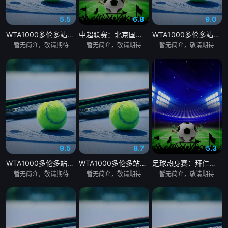
5.5
6.8
9.0
WTA1000多伦多站女单第三轮：格鲁比奇VS斯瓦泰克
中超联赛：北京国安VS深圳新鹏城20260807
WTA1000多伦多站女单第三轮：佩古拉VS拉克西莫娃
暂无简介，敬请期待
暂无简介，敬请期待
暂无简介，敬请期待
9.5
8.7
5.3
WTA1000多伦多站女单第三轮：斯维托丽娜VS波塔波娃
WTA1000多伦多站女单第三轮：萨巴伦卡VS张帅
足球热身赛：拜仁慕尼黑VS阿斯顿维拉20260807
暂无简介，敬请期待
暂无简介，敬请期待
暂无简介，敬请期待