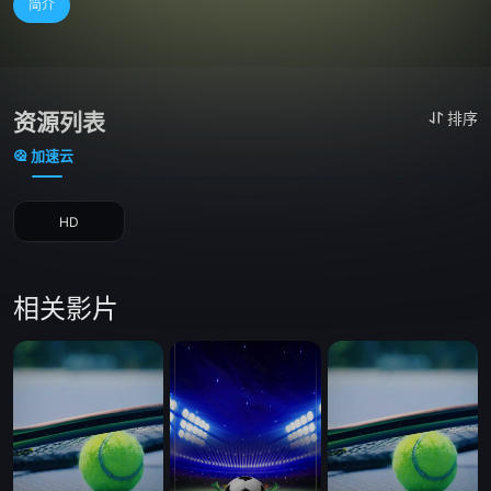
简介
资源列表
排序
加速云
HD
相关影片