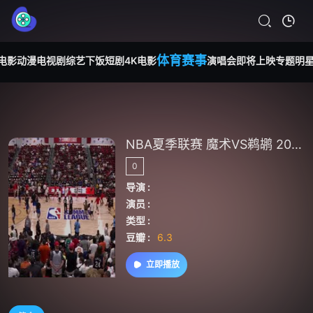
体育赛事
电影
动漫
电视剧
综艺
下饭短剧
4K电影
演唱会
即将上映
专题
明
NBA夏季联赛 魔术VS鹈鹕 20240715
0
导演 :
演员 :
类型 :
豆瓣 :
6.3
立即播放